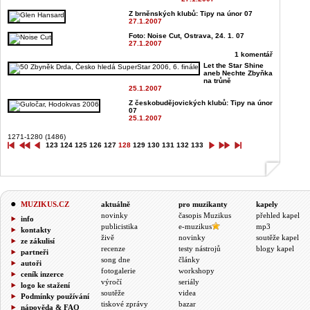
Z brněnských klubů: Tipy na únor 07
27.1.2007
Foto: Noise Cut, Ostrava, 24. 1. 07
27.1.2007
1 komentář
Let the Star Shine
aneb Nechte Zbyňka
na trůně
25.1.2007
Z českobudějovických klubů: Tipy na únor
07
25.1.2007
1271-1280 (1486)
123
124
125
126
127
128
129
130
131
132
133
MUZIKUS.CZ
aktuálně
pro muzikanty
kapely
novinky
časopis Muzikus
přehled kapel
info
publicistika
e-muzikus
mp3
kontakty
živě
novinky
soutěže kapel
ze zákulisí
recenze
testy nástrojů
blogy kapel
partneři
song dne
články
autoři
fotogalerie
workshopy
ceník inzerce
výročí
seriály
logo ke stažení
soutěže
videa
Podmínky používání
tiskové zprávy
bazar
nápověda & FAQ