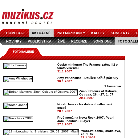
HOMEPAGE
AKTUÁLNĚ
PRO MUZIKANTY
KAPELY
KONCERTY
F
NOVINKY
PUBLICISTIKA
ŽIVĚ
RECENZE
SONG DNE
FOTOGALE
FOTOGALERIE
České miniturné The Frames začne již o
tomto víkendu
31.1.2007
Amy Winehouse - Doušek hořké pálenky
30.1.2007
1 komentář
Zimní Colours of Ostrava,
Ostrava, 26. - 27. 1. 07
29.1.2007
Norah Jones - Na dobrou hudbu není
pozdě
28.1.2007
Prvé mená na Nova Rock 2007: Pearl
Jam, Incubus i Slayer
27.1.2007
Micro.Wilsonic, Bratislava,
26. 1. 07
27.1.2007