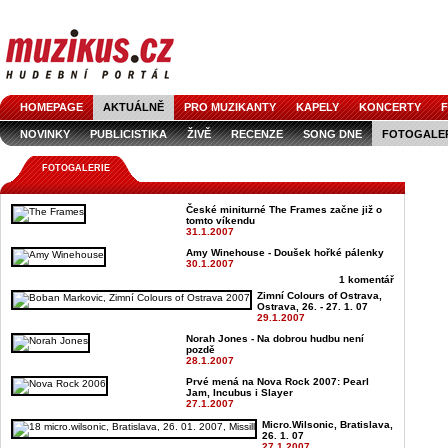
HOMEPAGE
AKTUÁLNĚ
PRO MUZIKANTY
KAPELY
KONCERTY
F
NOVINKY
PUBLICISTIKA
ŽIVĚ
RECENZE
SONG DNE
FOTOGALE
FOTOGALERIE
České miniturné The Frames začne již o
tomto víkendu
31.1.2007
Amy Winehouse - Doušek hořké pálenky
30.1.2007
1 komentář
Zimní Colours of Ostrava,
Ostrava, 26. - 27. 1. 07
29.1.2007
Norah Jones - Na dobrou hudbu není
pozdě
28.1.2007
Prvé mená na Nova Rock 2007: Pearl
Jam, Incubus i Slayer
27.1.2007
Micro.Wilsonic, Bratislava,
26. 1. 07
27.1.2007