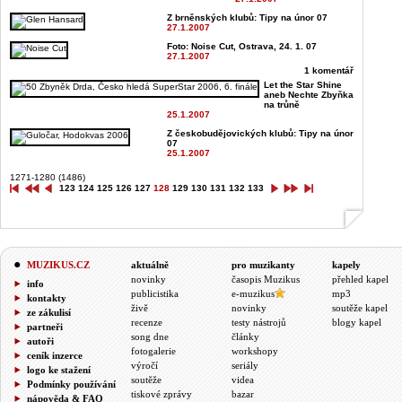
Z brněnských klubů: Tipy na únor 07
27.1.2007
Foto: Noise Cut, Ostrava, 24. 1. 07
27.1.2007
1 komentář
Let the Star Shine
aneb Nechte Zbyňka
na trůně
25.1.2007
Z českobudějovických klubů: Tipy na únor
07
25.1.2007
1271-1280 (1486)
123
124
125
126
127
128
129
130
131
132
133
MUZIKUS.CZ
aktuálně
pro muzikanty
kapely
novinky
časopis Muzikus
přehled kapel
info
publicistika
e-muzikus
mp3
kontakty
živě
novinky
soutěže kapel
ze zákulisí
recenze
testy nástrojů
blogy kapel
partneři
song dne
články
autoři
fotogalerie
workshopy
ceník inzerce
výročí
seriály
logo ke stažení
soutěže
videa
Podmínky používání
tiskové zprávy
bazar
nápověda & FAQ