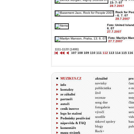
15- 7- 07
28.7.2007
Rock for Peo
- 6. 7. 07
28.7.2007
Foto: United Islan
6. 07
27.7.2007
Foto: Marilyn Man
27.7.2007
1111-1120 (1486)
107
108
109
110
111
112
113
114
115
116
MUZIKUS.CZ
aktuálně
pro
novinky
čas
info
publicistika
e-m
kontakty
živě
nov
ze zákulisí
recenze
test
partneři
song dne
člá
autoři
fotogalerie
wor
ceník inzerce
výročí
seri
logo ke stažení
soutěže
vid
Podmínky používání
tiskové zprávy
baz
nápověda & FAQ
blogy
pub
komentáře
Rock+
mapa stránek