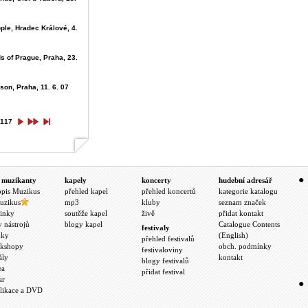
ple, Hradec Králové, 4.
ds of Prague, Praha, 23.
son, Praha, 11. 6. 07
117
 muzikanty
kapely
koncerty
hudební adresář
opis Muzikus
přehled kapel
přehled koncertů
kategorie katalogu
uzikus
mp3
kluby
seznam značek
inky
soutěže kapel
živě
přidat kontakt
y nástrojů
blogy kapel
Catalogue Contents
festivaly
nky
(English)
přehled festivalů
kshopy
obch. podmínky
festivaloviny
ály
kontakt
blogy festivalů
ea
přidat festival
ar
likace a DVD