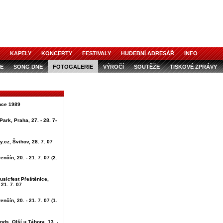
KAPELY
KONCERTY
FESTIVALY
HUDEBNÍ ADRESÁŘ
INFO
E
SONG DNE
FOTOGALERIE
VÝROČÍ
SOUTĚŽE
TISKOVÉ ZPRÁVY
ince 1989
Park, Praha, 27. - 28. 7-
.cz, Švihov, 28. 7. 07
enčín, 20. - 21. 7. 07 (2.
usicfest Přeštěnice,
 21. 7. 07
enčín, 20. - 21. 7. 07 (1.
nds, Olší u Tábora, 13. -