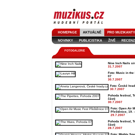
HOMEPAGE
AKTUÁLNĚ
PRO MUZIKANTY
NOVINKY
PUBLICISTIKA
ŽIVĚ
RECENZ
FOTOGALERIE
Nine Inch Nails s
31.7.2007
Foto: Music in the 
07
30.7.2007
Foto: České hrady
30.7.2007
Pohoda festival, Tr
část)
30.7.2007
Foto: Open Air M
Přeštěnice, 19. -
29.7.2007
Pohoda festival, Tr
část)
28.7.2007
Foto: Mighty Sou