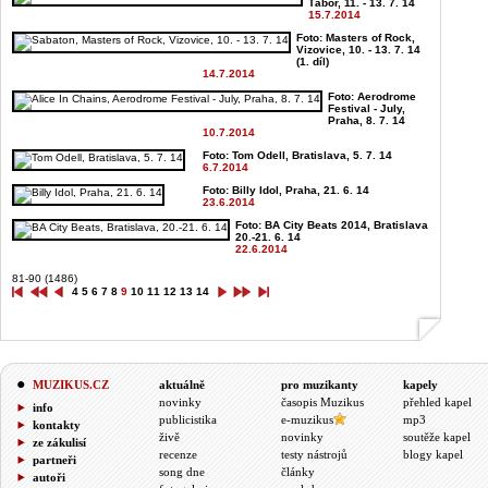
Tábor, 11. - 13. 7. 14
15.7.2014
Foto: Masters of Rock,
Vizovice, 10. - 13. 7. 14
(1. díl)
14.7.2014
Foto: Aerodrome
Festival - July,
Praha, 8. 7. 14
10.7.2014
Foto: Tom Odell, Bratislava, 5. 7. 14
6.7.2014
Foto: Billy Idol, Praha, 21. 6. 14
23.6.2014
Foto: BA City Beats 2014, Bratislava
20.-21. 6. 14
22.6.2014
81-90 (1486)
4
5
6
7
8
9
10
11
12
13
14
MUZIKUS.CZ
aktuálně
pro muzikanty
kapely
novinky
časopis Muzikus
přehled kapel
info
publicistika
e-muzikus
mp3
kontakty
živě
novinky
soutěže kapel
ze zákulisí
recenze
testy nástrojů
blogy kapel
partneři
song dne
články
autoři