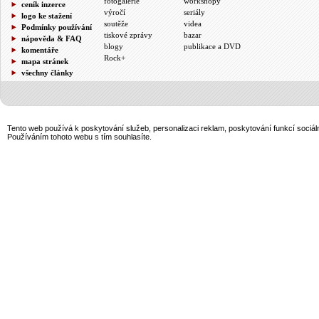
fotogalerie
workshopy
ceník inzerce
výročí
seriály
logo ke stažení
soutěže
videa
Podmínky používání
tiskové zprávy
bazar
nápověda & FAQ
blogy
publikace a DVD
komentáře
Rock+
mapa stránek
všechny články
Tento web používá k poskytování služeb, personalizaci reklam, poskytování funkcí sociál
Používáním tohoto webu s tím souhlasíte.