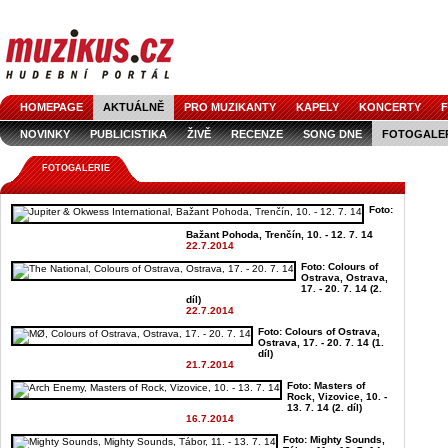
HOMEPAGE
AKTUÁLNĚ
PRO MUZIKANTY
KAPELY
KONCERTY
F
NOVINKY
PUBLICISTIKA
ŽIVĚ
RECENZE
SONG DNE
FOTOGALE
FOTOGALERIE
Foto:
Bažant Pohoda, Trenčín, 10. - 12. 7. 14
22.7.2014
Foto: Colours of
Ostrava, Ostrava,
17. - 20. 7. 14 (2.
díl)
22.7.2014
Foto: Colours of Ostrava,
Ostrava, 17. - 20. 7. 14 (1.
díl)
21.7.2014
Foto: Masters of
Rock, Vizovice, 10. -
13. 7. 14 (2. díl)
16.7.2014
Foto: Mighty Sounds,