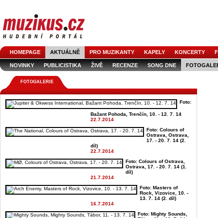
HOMEPAGE
AKTUÁLNĚ
PRO MUZIKANTY
KAPELY
KONCERTY
F
NOVINKY
PUBLICISTIKA
ŽIVĚ
RECENZE
SONG DNE
FOTOGALE
FOTOGALERIE
Foto:
Bažant Pohoda, Trenčín, 10. - 12. 7. 14
22.7.2014
Foto: Colours of
Ostrava, Ostrava,
17. - 20. 7. 14 (2.
díl)
22.7.2014
Foto: Colours of Ostrava,
Ostrava, 17. - 20. 7. 14 (1.
díl)
21.7.2014
Foto: Masters of
Rock, Vizovice, 10. -
13. 7. 14 (2. díl)
16.7.2014
Foto: Mighty Sounds,