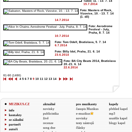
Tábor, 11. - 13. 7. 14
15.7.2014
Foto: Masters of Rock,
Vizovice, 10. - 13. 7. 14
(1. díl)
14.7.2014
Foto: Aerodrome
Festival - July,
Praha, 8. 7. 14
10.7.2014
Foto: Tom Odell, Bratislava, 5. 7. 14
6.7.2014
Foto: Billy Idol, Praha, 21. 6. 14
23.6.2014
Foto: BA City Beats 2014, Bratislava
20.-21. 6. 14
22.6.2014
81-90 (1486)
4
5
6
7
8
9
10
11
12
13
14
MUZIKUS.CZ
aktuálně
pro muzikanty
kapely
novinky
časopis Muzikus
přehled kapel
info
publicistika
e-muzikus
mp3
kontakty
živě
novinky
soutěže kapel
ze zákulisí
recenze
testy nástrojů
blogy kapel
partneři
song dne
články
autoři