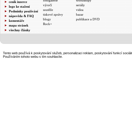
fotogalerie
workshopy
ceník inzerce
výročí
seriály
logo ke stažení
soutěže
videa
Podmínky používání
tiskové zprávy
bazar
nápověda & FAQ
blogy
publikace a DVD
komentáře
Rock+
mapa stránek
všechny články
Tento web používá k poskytování služeb, personalizaci reklam, poskytování funkcí sociál
Používáním tohoto webu s tím souhlasíte.