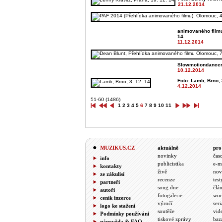
21.12.2014
animovaného filmu)
14
11.12.2014
Slowmotiondancer,
10.12.2014
Foto: Lamb, Brno, 
4.12.2014
51-60 (1486)
1
2
3
4
5
6
7
8
9
10
11
MUZIKUS.CZ
aktuálně
pro
novinky
čas
info
publicistika
e-m
kontakty
živě
nov
ze zákulisí
recenze
test
partneři
song dne
člá
autoři
fotogalerie
wor
ceník inzerce
výročí
seri
logo ke stažení
soutěže
vid
Podmínky používání
tiskové zprávy
baz
nápověda & FAQ