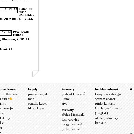
Foto: PAF
2014
(Přehlídka
, Olomouc, 4. – 7. 12.
Foto: Dean
Blunt +
 Olomouc, 7. 12. 14
3. 12. 14
 muzikanty
kapely
koncerty
hudební adresář
opis Muzikus
přehled kapel
přehled koncertů
kategorie katalogu
uzikus
mp3
kluby
seznam značek
inky
soutěže kapel
živě
přidat kontakt
y nástrojů
blogy kapel
Catalogue Contents
festivaly
nky
(English)
přehled festivalů
kshopy
obch. podmínky
festivaloviny
ály
kontakt
blogy festivalů
ea
přidat festival
ar