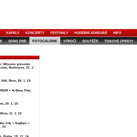
KAPELY
KONCERTY
FESTIVALY
HUDEBNÍ ADRESÁŘ
INFO
E
SONG DNE
FOTOGALERIE
VÝROČÍ
SOUTĚŽE
TISKOVÉ ZPRÁVY
o: Wilsonic presents:
uoia, Bratislava, 31. 1.
 Sítě, Brno, 28. 1. 15
IOR + At Bona Fide,
no, 20. 1. 15
Brno, 11. 1. 15
 the City + Sajtban +
2. 14
z, Praha, 19. 12. 14