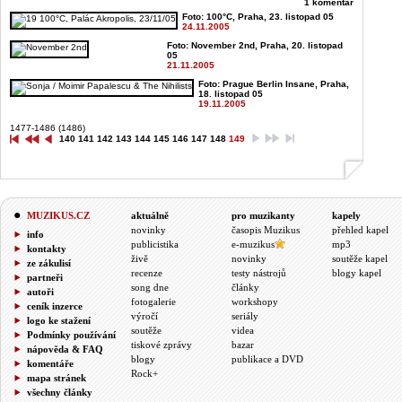
1 komentář
Foto: 100°C, Praha, 23. listopad 05
24.11.2005
Foto: November 2nd, Praha, 20. listopad
05
21.11.2005
Foto: Prague Berlin Insane, Praha,
18. listopad 05
19.11.2005
1477-1486 (1486)
140
141
142
143
144
145
146
147
148
149
MUZIKUS.CZ
aktuálně
pro muzikanty
kapely
novinky
časopis Muzikus
přehled kapel
info
publicistika
e-muzikus
mp3
kontakty
živě
novinky
soutěže kapel
ze zákulisí
recenze
testy nástrojů
blogy kapel
partneři
song dne
články
autoři
fotogalerie
workshopy
ceník inzerce
výročí
seriály
logo ke stažení
soutěže
videa
Podmínky používání
tiskové zprávy
bazar
nápověda & FAQ
blogy
publikace a DVD
komentáře
Rock+
mapa stránek
všechny články