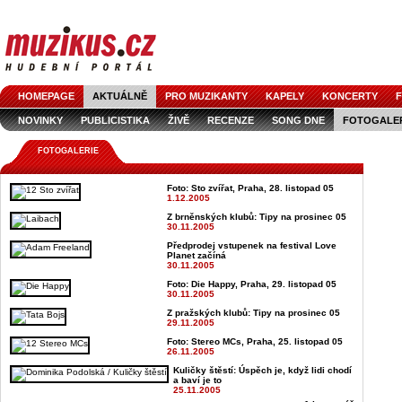
HOMEPAGE
AKTUÁLNĚ
PRO MUZIKANTY
KAPELY
KONCERTY
F
NOVINKY
PUBLICISTIKA
ŽIVĚ
RECENZE
SONG DNE
FOTOGALE
FOTOGALERIE
Foto: Sto zvířat, Praha, 28. listopad 05
1.12.2005
Z brněnských klubů: Tipy na prosinec 05
30.11.2005
Předprodej vstupenek na festival Love
Planet začíná
30.11.2005
Foto: Die Happy, Praha, 29. listopad 05
30.11.2005
Z pražských klubů: Tipy na prosinec 05
29.11.2005
Foto: Stereo MCs, Praha, 25. listopad 05
26.11.2005
Kuličky štěstí: Úspěch je, když lidi chodí
a baví je to
25.11.2005