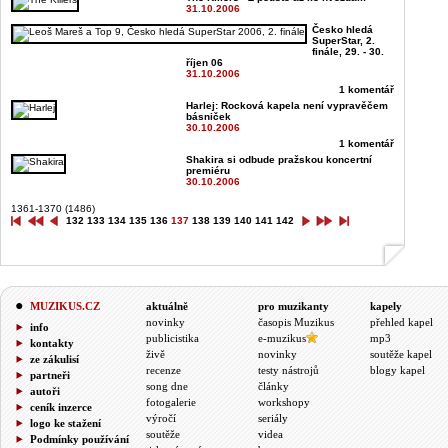
31.10.2006
Česko hledá
SuperStar, 2.
finále, 29. - 30.
říjen 06
31.10.2006
1 komentář
Harlej: Rocková kapela není vypravěčem
básniček
30.10.2006
1 komentář
Shakira si odbude pražskou koncertní
premiéru
30.10.2006
1361-1370 (1486)
132
133
134
135
136
137
138
139
140
141
142
MUZIKUS.CZ
aktuálně
pro muzikanty
kapely
novinky
časopis Muzikus
přehled kapel
info
publicistika
e-muzikus
mp3
kontakty
živě
novinky
soutěže kapel
ze zákulisí
recenze
testy nástrojů
blogy kapel
partneři
song dne
články
autoři
fotogalerie
workshopy
ceník inzerce
výročí
seriály
logo ke stažení
soutěže
videa
Podmínky používání