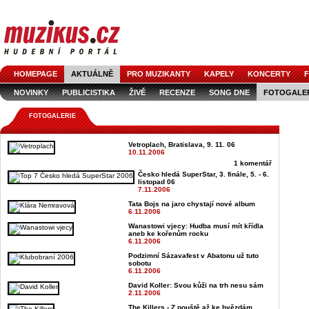
HOMEPAGE
AKTUÁLNĚ
PRO MUZIKANTY
KAPELY
KONCERTY
F
NOVINKY
PUBLICISTIKA
ŽIVĚ
RECENZE
SONG DNE
FOTOGALE
FOTOGALERIE
Vetroplach, Bratislava, 9. 11. 06
10.11.2006
1 komentář
Česko hledá SuperStar, 3. finále, 5. - 6.
listopad 06
7.11.2006
Tata Bojs na jaro chystají nové album
6.11.2006
Wanastowi vjecy: Hudba musí mít křídla
aneb ke kořenům rocku
6.11.2006
Podzimní Sázavafest v Abatonu už tuto
sobotu
6.11.2006
David Koller: Svou kůži na trh nesu sám
2.11.2006
The Killers - Z pouště až ke hvězdám