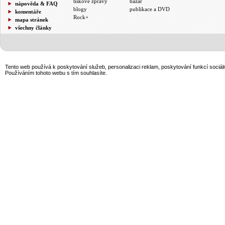
tiskové zprávy
bazar
nápověda & FAQ
blogy
publikace a DVD
komentáře
Rock+
mapa stránek
všechny články
Tento web používá k poskytování služeb, personalizaci reklam, poskytování funkcí sociál
Používáním tohoto webu s tím souhlasíte.