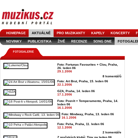
HOMEPAGE
AKTUÁLNĚ
PRO MUZIKANTY
KAPELY
KONCERTY
F
NOVINKY
PUBLICISTIKA
ŽIVĚ
RECENZE
SONG DNE
FOTOGALE
FOTOGALERIE
Foto: Fortunas Favourites + Clou, Praha,
26. leden 06
29.1.2006
8 komentářů
Foto: Art Brut, Praha, 15. leden 06
22.1.2006
GZA, Praha, 14. leden 06
17.1.2006
Foto: Post-It + Temperamento, Praha, 14.
leden 06
16.1.2006
Foto: Mindway, Praha, 13. leden 06
16.1.2006
Foto: Peha, Praha, 11. leden 06
12.1.2006
2 komentáře
Z pražských klubů: Tipy na leden 06