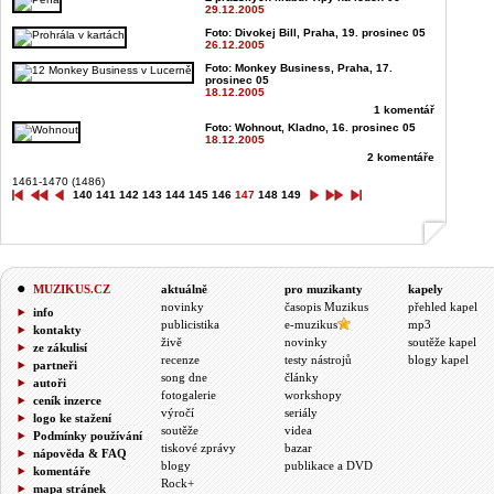
29.12.2005
Foto: Divokej Bill, Praha, 19. prosinec 05
26.12.2005
Foto: Monkey Business, Praha, 17.
prosinec 05
18.12.2005
1 komentář
Foto: Wohnout, Kladno, 16. prosinec 05
18.12.2005
2 komentáře
1461-1470 (1486)
140
141
142
143
144
145
146
147
148
149
MUZIKUS.CZ
aktuálně
pro muzikanty
kapely
novinky
časopis Muzikus
přehled kapel
info
publicistika
e-muzikus
mp3
kontakty
živě
novinky
soutěže kapel
ze zákulisí
recenze
testy nástrojů
blogy kapel
partneři
song dne
články
autoři
fotogalerie
workshopy
ceník inzerce
výročí
seriály
logo ke stažení
soutěže
videa
Podmínky používání
tiskové zprávy
bazar
nápověda & FAQ
blogy
publikace a DVD
komentáře
Rock+
mapa stránek