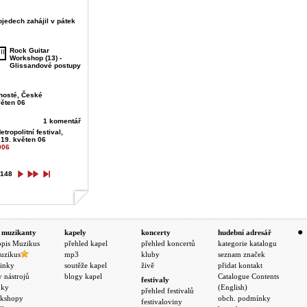
jedech zahájil v pátek
Rock Guitar
Workshop (13) -
Glissandové postupy
hosté, České
věten 06
1 komentář
etropolitní festival,
 19. květen 06
006
148
 muzikanty
kapely
koncerty
hudební adresář
opis Muzikus
přehled kapel
přehled koncertů
kategorie katalogu
uzikus
mp3
kluby
seznam značek
inky
soutěže kapel
živě
přidat kontakt
y nástrojů
blogy kapel
Catalogue Contents
festivaly
nky
(English)
přehled festivalů
kshopy
obch. podmínky
festivaloviny