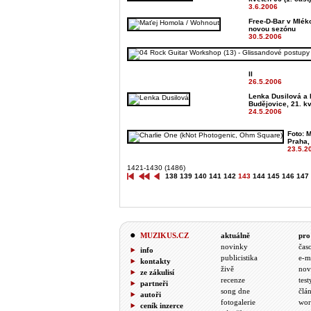
3.6.2006
Free-D-Bar v Mléko
novou sezónu
30.5.2006
II
26.5.2006
Lenka Dusilová a 
Budějovice, 21. k
24.5.2006
Foto: M
Praha,
23.5.2
1421-1430 (1486)
138
139
140
141
142
143
144
145
146
147
MUZIKUS.CZ
aktuálně
pro
novinky
čas
info
publicistika
e-m
kontakty
živě
nov
ze zákulisí
recenze
test
partneři
song dne
člá
autoři
fotogalerie
wor
ceník inzerce