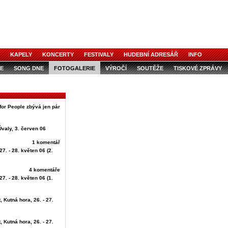
KAPELY
KONCERTY
FESTIVALY
HUDEBNÍ ADRESÁŘ
INFO
E
SONG DNE
FOTOGALERIE
VÝROČÍ
SOUTĚŽE
TISKOVÉ ZPRÁVY
for People zbývá jen pár
Úvaly, 3. červen 06
1 komentář
27. - 28. květen 06 (2.
4 komentáře
27. - 28. květen 06 (1.
, Kutná hora, 26. - 27.
, Kutná hora, 26. - 27.