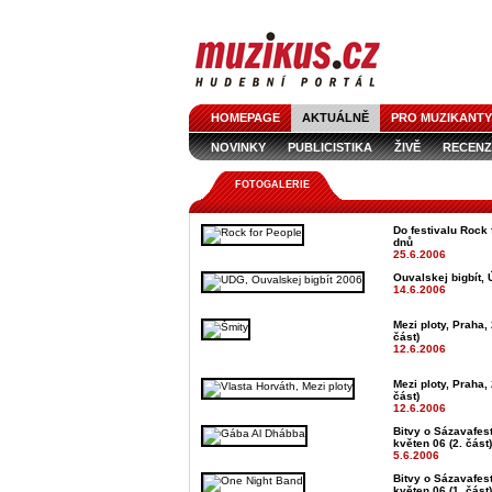
HOMEPAGE
AKTUÁLNĚ
PRO MUZIKANTY
NOVINKY
PUBLICISTIKA
ŽIVĚ
RECENZ
FOTOGALERIE
Do festivalu Rock 
dnů
25.6.2006
Ouvalskej bigbít, 
14.6.2006
Mezi ploty, Praha, 
část)
12.6.2006
Mezi ploty, Praha, 
část)
12.6.2006
Bitvy o Sázavafest
květen 06 (2. část)
5.6.2006
Bitvy o Sázavafest
květen 06 (1. část)