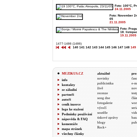
Foto: 100°C, Pr
24.11.2005
Foto: November 2n
05
21.11.2005
Foto: Pragu
18. listopa
19.11.2005
1477-1486 (1486)
140
141
142
143
144
145
146
147
148
149
MUZIKUS.CZ
aktuálně
pro
novinky
čas
info
publicistika
e-m
kontakty
živě
nov
ze zákulisí
recenze
test
partneři
song dne
člá
autoři
fotogalerie
wor
ceník inzerce
výročí
seri
logo ke stažení
soutěže
vid
Podmínky používání
tiskové zprávy
baz
nápověda & FAQ
blogy
pub
komentáře
Rock+
mapa stránek
všechny články