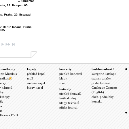
1 komentář
aha, 23. listopad 05
d, Praha, 20. listopad
e Berlin Insane, Praha,
d 05
 muzikanty
kapely
koncerty
hudební adresář
opis Muzikus
přehled kapel
přehled koncertů
kategorie katalogu
uzikus
mp3
kluby
seznam značek
inky
soutěže kapel
živě
přidat kontakt
y nástrojů
blogy kapel
Catalogue Contents
festivaly
nky
(English)
přehled festivalů
kshopy
obch. podmínky
festivaloviny
ály
kontakt
blogy festivalů
ea
přidat festival
ar
likace a DVD