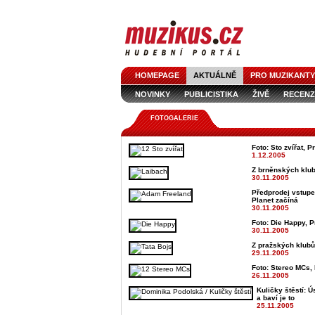
HOMEPAGE
AKTUÁLNĚ
PRO MUZIKANTY
NOVINKY
PUBLICISTIKA
ŽIVĚ
RECENZ
FOTOGALERIE
Foto: Sto zvířat, P
1.12.2005
Z brněnských klub
30.11.2005
Předprodej vstupe
Planet začíná
30.11.2005
Foto: Die Happy, P
30.11.2005
Z pražských klubů
29.11.2005
Foto: Stereo MCs, 
26.11.2005
Kuličky štěstí: Ú
a baví je to
25.11.2005