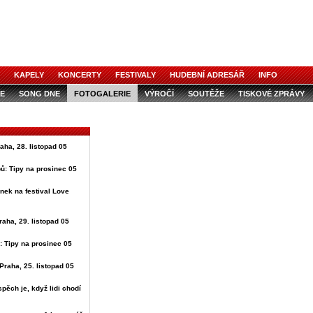
KAPELY
KONCERTY
FESTIVALY
HUDEBNÍ ADRESÁŘ
INFO
E
SONG DNE
FOTOGALERIE
VÝROČÍ
SOUTĚŽE
TISKOVÉ ZPRÁVY
raha, 28. listopad 05
ů: Tipy na prosinec 05
nek na festival Love
raha, 29. listopad 05
: Tipy na prosinec 05
Praha, 25. listopad 05
spěch je, když lidi chodí