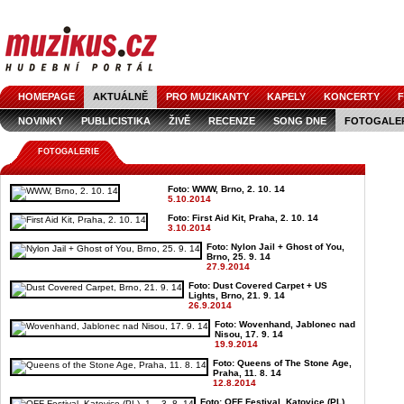
HOMEPAGE
AKTUÁLNĚ
PRO MUZIKANTY
KAPELY
KONCERTY
F
NOVINKY
PUBLICISTIKA
ŽIVĚ
RECENZE
SONG DNE
FOTOGALE
FOTOGALERIE
Foto: WWW, Brno, 2. 10. 14
5.10.2014
Foto: First Aid Kit, Praha, 2. 10. 14
3.10.2014
Foto: Nylon Jail + Ghost of You,
Brno, 25. 9. 14
27.9.2014
Foto: Dust Covered Carpet + US
Lights, Brno, 21. 9. 14
26.9.2014
Foto: Wovenhand, Jablonec nad
Nisou, 17. 9. 14
19.9.2014
Foto: Queens of The Stone Age,
Praha, 11. 8. 14
12.8.2014
Foto: OFF Festival, Katovice (PL),