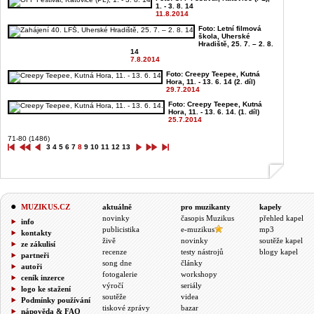
1. - 3. 8. 14
11.8.2014
Foto: Letní filmová
škola, Uherské
Hradiště, 25. 7. – 2. 8.
14
7.8.2014
Foto: Creepy Teepee, Kutná
Hora, 11. - 13. 6. 14 (2. díl)
29.7.2014
Foto: Creepy Teepee, Kutná
Hora, 11. - 13. 6. 14. (1. díl)
25.7.2014
71-80 (1486)
3
4
5
6
7
8
9
10
11
12
13
MUZIKUS.CZ
aktuálně
pro muzikanty
kapely
novinky
časopis Muzikus
přehled kapel
info
publicistika
e-muzikus
mp3
kontakty
živě
novinky
soutěže kapel
ze zákulisí
recenze
testy nástrojů
blogy kapel
partneři
song dne
články
autoři
fotogalerie
workshopy
ceník inzerce
výročí
seriály
logo ke stažení
soutěže
videa
Podmínky používání
tiskové zprávy
bazar
nápověda & FAQ