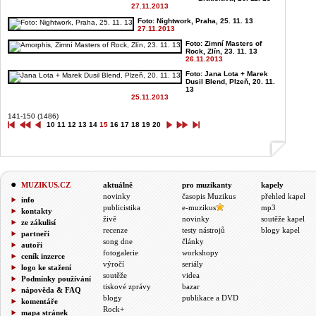
27.11.2013
Foto: Nightwork, Praha, 25. 11. 13
27.11.2013
Foto: Zimní Masters of
Rock, Zlín, 23. 11. 13
26.11.2013
Foto: Jana Lota + Marek
Dusil Blend, Plzeň, 20. 11.
13
25.11.2013
141-150 (1486)
10
11
12
13
14
15
16
17
18
19
20
MUZIKUS.CZ
aktuálně
pro muzikanty
kapely
novinky
časopis Muzikus
přehled kapel
info
publicistika
e-muzikus
mp3
kontakty
živě
novinky
soutěže kapel
ze zákulisí
recenze
testy nástrojů
blogy kapel
partneři
song dne
články
autoři
fotogalerie
workshopy
ceník inzerce
výročí
seriály
logo ke stažení
soutěže
videa
Podmínky používání
tiskové zprávy
bazar
nápověda & FAQ
blogy
publikace a DVD
komentáře
Rock+
mapa stránek