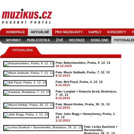
HOMEPAGE
AKTUÁLNĚ
PRO MUZIKANTY
KAPELY
KONCERTY
F
NOVINKY
PUBLICISTIKA
ŽIVĚ
RECENZE
SONG DNE
FOTOGALE
FOTOGALERIE
Foto: Babyshambles, Praha, 9. 12. 13
10.12.2013
Foto: Black Sabbath, Praha, 7. 12. 13
8.12.2013
Foto: Brit Floyd, Praha, 4. 12. 13
8.12.2013
Foto: Longital + Katarzia (krst), Bratislava,
7. 12. 13
8.12.2013
Foto: Mount Kimbie, Praha, 30. 11. 13
3.12.2013
Foto: Jake Bugg + Honeyhoney, Praha, 1.
12. 13
3.12.2013
Foto: Lenka Dusilová +
Baromantika,
Bratislava, 26. 11. 13