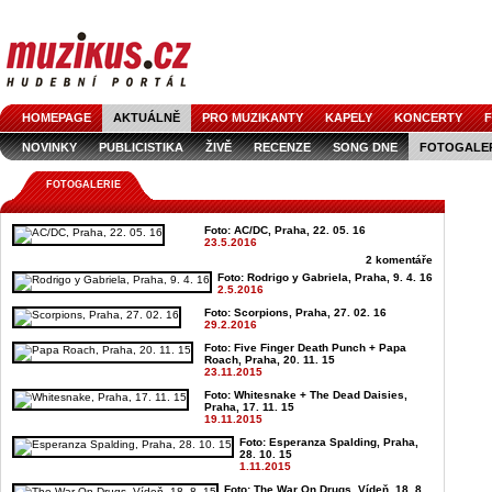
HOMEPAGE
AKTUÁLNĚ
PRO MUZIKANTY
KAPELY
KONCERTY
F
NOVINKY
PUBLICISTIKA
ŽIVĚ
RECENZE
SONG DNE
FOTOGALE
FOTOGALERIE
Foto: AC/DC, Praha, 22. 05. 16
23.5.2016
2 komentáře
Foto: Rodrigo y Gabriela, Praha, 9. 4. 16
2.5.2016
Foto: Scorpions, Praha, 27. 02. 16
29.2.2016
Foto: Five Finger Death Punch + Papa
Roach, Praha, 20. 11. 15
23.11.2015
Foto: Whitesnake + The Dead Daisies,
Praha, 17. 11. 15
19.11.2015
Foto: Esperanza Spalding, Praha,
28. 10. 15
1.11.2015
Foto: The War On Drugs, Vídeň, 18. 8.