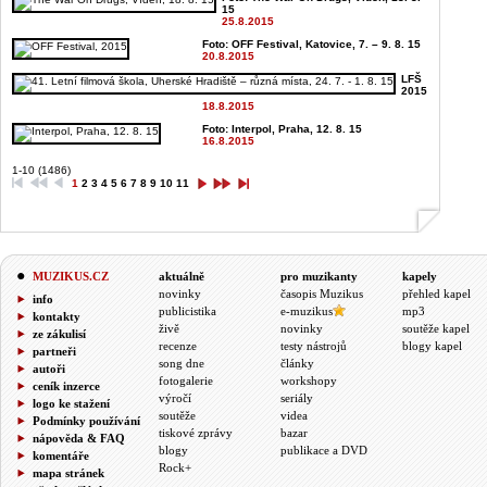
15
25.8.2015
Foto: OFF Festival, Katovice, 7. – 9. 8. 15
20.8.2015
LFŠ
2015
18.8.2015
Foto: Interpol, Praha, 12. 8. 15
16.8.2015
1-10 (1486)
1
2
3
4
5
6
7
8
9
10
11
MUZIKUS.CZ
aktuálně
pro muzikanty
kapely
novinky
časopis Muzikus
přehled kapel
info
publicistika
e-muzikus
mp3
kontakty
živě
novinky
soutěže kapel
ze zákulisí
recenze
testy nástrojů
blogy kapel
partneři
song dne
články
autoři
fotogalerie
workshopy
ceník inzerce
výročí
seriály
logo ke stažení
soutěže
videa
Podmínky používání
tiskové zprávy
bazar
nápověda & FAQ
blogy
publikace a DVD
komentáře
Rock+
mapa stránek