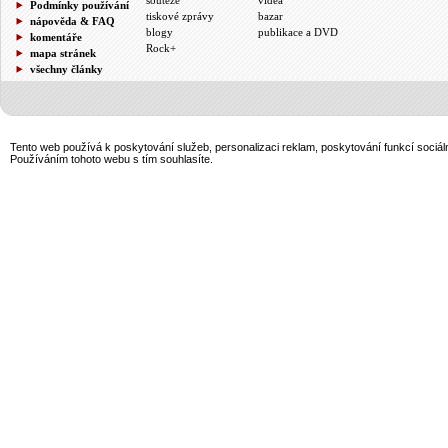
Podmínky používání
tiskové zprávy
bazar
nápověda & FAQ
blogy
publikace a DVD
komentáře
Rock+
mapa stránek
všechny články
Tento web používá k poskytování služeb, personalizaci reklam, poskytování funkcí sociál
Používáním tohoto webu s tím souhlasíte.