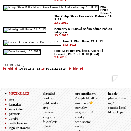
5.9.2013
Foto:
Philip
Glass &
The Philip Glass Ensemble, Ostrava, 16.
8. 13
23.8.2013
Koncerty a klubová scéna očima našich
fotografů
19.8.2013
Foto: 3. Vlna, Brno, 17. 8. 13
18.8.2013
Foto: Letní filmová škola, Uherské
Hradiště, 26. 7. - 3. 8. 13 (2. díl)
9.8.2013
181-190 (1486)
14
15
16
17
18
19
20
21
22
23
24
MUZIKUS.CZ
aktuálně
pro muzikanty
kapely
novinky
časopis Muzikus
přehled kapel
info
publicistika
e-muzikus
mp3
kontakty
živě
novinky
soutěže kapel
ze zákulisí
recenze
testy nástrojů
blogy kapel
partneři
song dne
články
autoři
fotogalerie
workshopy
ceník inzerce
výročí
seriály
logo ke stažení
soutěže
videa