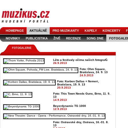
HOMEPAGE
AKTUÁLNĚ
PRO MUZIKANTY
KAPELY
KONCERTY
F
NOVINKY
PUBLICISTIKA
ŽIVĚ
RECENZE
SONG DNE
FOTOGALE
FOTOGALERIE
Léto a festivaly očima našich fotografů
26.9.2013
Foto: Ohm Square,
Bratislava, 24. 9. 13
24.9.2013
Foto: Korben Dallas + Nvmeri,
Bratislava, 19. 9. 13
20.9.2013
Foto: This Town Needs Guns, Brno, 11. 9.
13
14.9.2013
Beyerdynamic TG 1000
12.9.2013
Foto: Ostravské dny, Ostrava, 16.-31. 8.
13