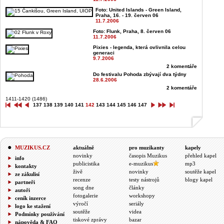
Foto: United Islands - Green Island,
Praha, 16. - 19. červen 06
11.7.2006
Foto: Flunk, Praha, 8. červen 06
11.7.2006
Pixies - legenda, která ovlivnila celou
generaci
9.7.2006
2 komentáře
Do festivalu Pohoda zbývají dva týdny
28.6.2006
2 komentáře
1411-1420 (1486)
137
138
139
140
141
142
143
144
145
146
147
MUZIKUS.CZ
aktuálně
pro muzikanty
kapely
novinky
časopis Muzikus
přehled kapel
info
publicistika
e-muzikus
mp3
kontakty
živě
novinky
soutěže kapel
ze zákulisí
recenze
testy nástrojů
blogy kapel
partneři
song dne
články
autoři
fotogalerie
workshopy
ceník inzerce
výročí
seriály
logo ke stažení
soutěže
videa
Podmínky používání
tiskové zprávy
bazar
nápověda & FAQ