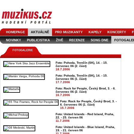
HOMEPAGE
AKTUÁLNĚ
PRO MUZIKANTY
KAPELY
KONCERTY
F
NOVINKY
PUBLICISTIKA
ŽIVĚ
RECENZE
SONG DNE
FOTOGALE
FOTOGALERIE
Foto: Pohoda, Trenčín (SK), 14. - 15.
červenec 06 (2. část)
18.7.2006
Foto: Pohoda, Trenčín (SK), 14. - 15.
červenec 06 (1. část)
17.7.2006
Foto: Rock for People, Český Brod, 3. - 6.
červenec 06 (2. část)
16.7.2006
Foto: Rock for People, Český Brod, 3. -
6. červenec 06 (1. část)
15.7.2006
Foto: United Islands - Red Island, Praha,
22. - 25. červen 06
11.7.2006
Foto: United Islands - Blue Island, Praha,
19. - 21. červen 06
11.7.2006