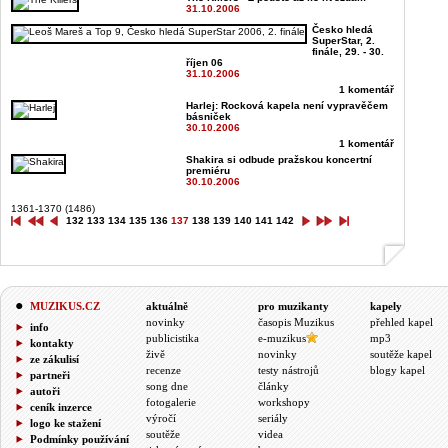
31.10.2006
Česko hledá
SuperStar, 2.
finále, 29. - 30.
říjen 06
31.10.2006
1 komentář
Harlej: Rocková kapela není vypravěčem
básniček
30.10.2006
1 komentář
Shakira si odbude pražskou koncertní
premiéru
30.10.2006
1361-1370 (1486)
132
133
134
135
136
137
138
139
140
141
142
MUZIKUS.CZ
aktuálně
pro muzikanty
kapely
novinky
časopis Muzikus
přehled kapel
info
publicistika
e-muzikus
mp3
kontakty
živě
novinky
soutěže kapel
ze zákulisí
recenze
testy nástrojů
blogy kapel
partneři
song dne
články
autoři
fotogalerie
workshopy
ceník inzerce
výročí
seriály
logo ke stažení
soutěže
videa
Podmínky používání