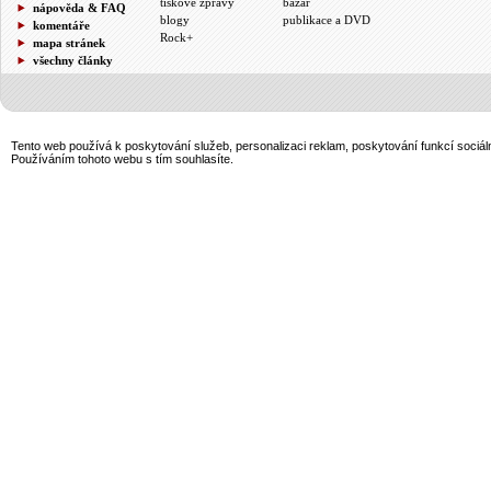
tiskové zprávy
bazar
nápověda & FAQ
blogy
publikace a DVD
komentáře
Rock+
mapa stránek
všechny články
Tento web používá k poskytování služeb, personalizaci reklam, poskytování funkcí sociál
Používáním tohoto webu s tím souhlasíte.