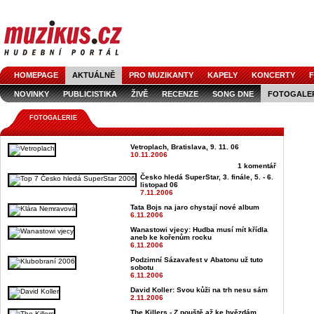
HOMEPAGE
AKTUÁLNĚ
PRO MUZIKANTY
KAPELY
KONCERTY
F
NOVINKY
PUBLICISTIKA
ŽIVĚ
RECENZE
SONG DNE
FOTOGALE
FOTOGALERIE
Vetroplach, Bratislava, 9. 11. 06
10.11.2006
1 komentář
Česko hledá SuperStar, 3. finále, 5. - 6.
listopad 06
7.11.2006
Tata Bojs na jaro chystají nové album
6.11.2006
Wanastowi vjecy: Hudba musí mít křídla
aneb ke kořenům rocku
6.11.2006
Podzimní Sázavafest v Abatonu už tuto
sobotu
6.11.2006
David Koller: Svou kůži na trh nesu sám
2.11.2006
The Killers - Z pouště až ke hvězdám