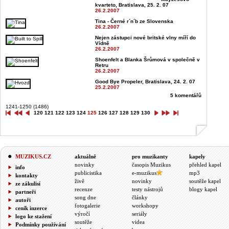
kvarteto, Bratislava, 25. 2. 07
26.2.2007
Tina - Černé r´n´b ze Slovenska
26.2.2007
Nejen zástupci nové britské vlny míří do
Vídně
26.2.2007
Shoenfelt a Blanka Šrůmová v společně v
Retru
26.2.2007
Good Bye Propeler, Bratislava, 24. 2. 07
25.2.2007
5 komentářů
1241-1250 (1486)
120
121
122
123
124
125
126
127
128
129
130
MUZIKUS.CZ
aktuálně
pro muzikanty
kapely
novinky
časopis Muzikus
přehled kapel
info
publicistika
e-muzikus
mp3
kontakty
živě
novinky
soutěže kapel
ze zákulisí
recenze
testy nástrojů
blogy kapel
partneři
song dne
články
autoři
fotogalerie
workshopy
ceník inzerce
výročí
seriály
logo ke stažení
soutěže
videa
Podmínky používání