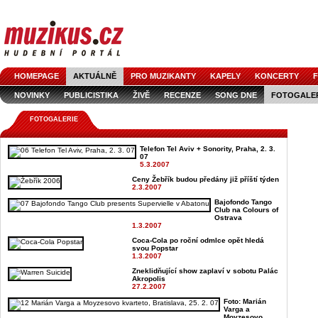
HOMEPAGE
AKTUÁLNĚ
PRO MUZIKANTY
KAPELY
KONCERTY
F
NOVINKY
PUBLICISTIKA
ŽIVĚ
RECENZE
SONG DNE
FOTOGALE
FOTOGALERIE
Telefon Tel Aviv + Sonority, Praha, 2. 3.
07
5.3.2007
Ceny Žebřík budou předány již příští týden
2.3.2007
Bajofondo Tango
Club na Colours of
Ostrava
1.3.2007
Coca-Cola po roční odmlce opět hledá
svou Popstar
1.3.2007
Zneklidňující show zaplaví v sobotu Palác
Akropolis
27.2.2007
Foto: Marián
Varga a
Moyzesovo