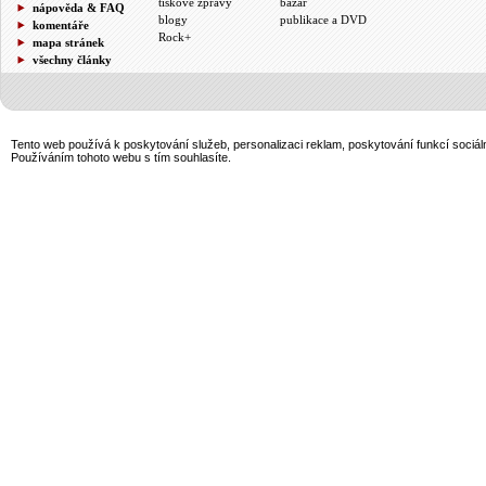
tiskové zprávy
bazar
nápověda & FAQ
blogy
publikace a DVD
komentáře
Rock+
mapa stránek
všechny články
Tento web používá k poskytování služeb, personalizaci reklam, poskytování funkcí sociál
Používáním tohoto webu s tím souhlasíte.