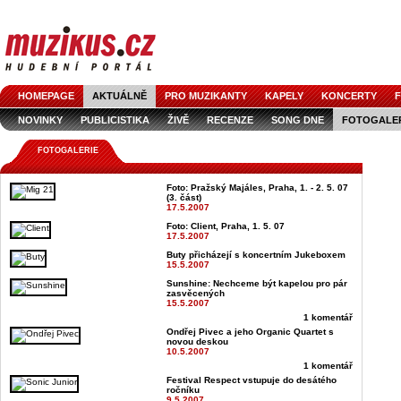
HOMEPAGE
AKTUÁLNĚ
PRO MUZIKANTY
KAPELY
KONCERTY
F
NOVINKY
PUBLICISTIKA
ŽIVĚ
RECENZE
SONG DNE
FOTOGALE
FOTOGALERIE
Foto: Pražský Majáles, Praha, 1. - 2. 5. 07
(3. část)
17.5.2007
Foto: Client, Praha, 1. 5. 07
17.5.2007
Buty přicházejí s koncertním Jukeboxem
15.5.2007
Sunshine: Nechceme být kapelou pro pár
zasvěcených
15.5.2007
1 komentář
Ondřej Pivec a jeho Organic Quartet s
novou deskou
10.5.2007
1 komentář
Festival Respect vstupuje do desátého
ročníku
9.5.2007