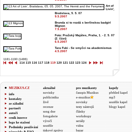
Art of
Livin',
Bratislava, 5. 5. 07
9.5.2007
Brunda si to rozdá s berlínskou badgirl
Mignon
7.5.2007
Foto: Pražský Majáles, Praha, 1. - 2. 5. 07
(2. část)
6.5.2007
Tara Fuki - Se smyčci na akademismus
4.5.2007
1181-1190 (1486)
114
115
116
117
118
119
120
121
122
123
124
MUZIKUS.CZ
aktuálně
pro muzikanty
kapely
novinky
časopis Muzikus
přehled kapel
info
publicistika
e-muzikus
mp3
kontakty
živě
novinky
soutěže kapel
ze zákulisí
recenze
testy nástrojů
blogy kapel
partneři
song dne
články
autoři
fotogalerie
workshopy
ceník inzerce
výročí
seriály
logo ke stažení
soutěže
videa
Podmínky používání
tiskové zprávy
bazar
nápověda & FAQ