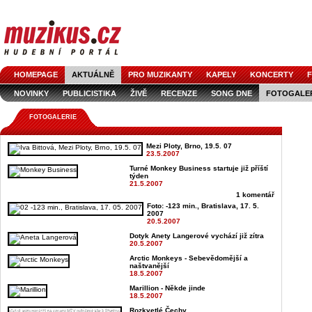
HOMEPAGE
AKTUÁLNĚ
PRO MUZIKANTY
KAPELY
KONCERTY
F
NOVINKY
PUBLICISTIKA
ŽIVĚ
RECENZE
SONG DNE
FOTOGALE
FOTOGALERIE
Mezi Ploty, Brno, 19.5. 07
23.5.2007
Turné Monkey Business startuje již příští
týden
21.5.2007
1 komentář
Foto: -123 min., Bratislava, 17. 5.
2007
20.5.2007
Dotyk Anety Langerové vychází již zítra
20.5.2007
Arctic Monkeys - Sebevědomější a
naštvanější
18.5.2007
Marillion - Někde jinde
18.5.2007
Rozkvetlé Čechy