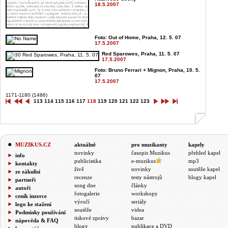
18.5.2007
Foto: Out of Home, Praha, 12. 5. 07
17.5.2007
Red Sparowes, Praha, 11. 5. 07
17.5.2007
Foto: Bruno Ferrari + Mignon, Praha, 10. 5.
07
17.5.2007
1171-1180 (1486)
113
114
115
116
117
118
119
120
121
122
123
MUZIKUS.CZ
aktuálně
pro muzikanty
kapely
novinky
časopis Muzikus
přehled kapel
info
publicistika
e-muzikus
mp3
kontakty
živě
novinky
soutěže kapel
ze zákulisí
recenze
testy nástrojů
blogy kapel
partneři
song dne
články
autoři
fotogalerie
workshopy
ceník inzerce
výročí
seriály
logo ke stažení
soutěže
videa
Podmínky používání
tiskové zprávy
bazar
nápověda & FAQ
blogy
publikace a DVD