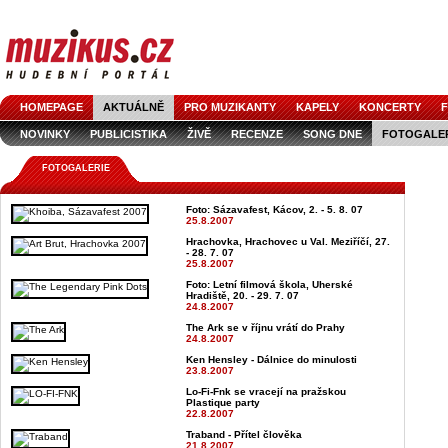
HOMEPAGE
AKTUÁLNĚ
PRO MUZIKANTY
KAPELY
KONCERTY
F
NOVINKY
PUBLICISTIKA
ŽIVĚ
RECENZE
SONG DNE
FOTOGALE
FOTOGALERIE
Foto: Sázavafest, Kácov, 2. - 5. 8. 07
25.8.2007
Hrachovka, Hrachovec u Val. Meziříčí, 27.
- 28. 7. 07
25.8.2007
Foto: Letní filmová škola, Uherské
Hradiště, 20. - 29. 7. 07
24.8.2007
The Ark se v říjnu vrátí do Prahy
24.8.2007
Ken Hensley - Dálnice do minulosti
23.8.2007
Lo-Fi-Fnk se vracejí na pražskou
Plastique party
22.8.2007
Traband - Přítel člověka
21.8.2007