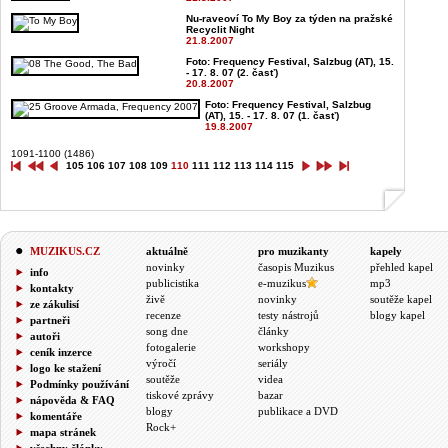
Nu-raveoví To My Boy za týden na pražské
Recyclit Night
21.8.2007
Foto: Frequency Festival, Salzbug (AT), 15.
- 17. 8. 07 (2. časť)
20.8.2007
Foto: Frequency Festival, Salzbug
(AT), 15. - 17. 8. 07 (1. časť)
19.8.2007
1091-1100 (1486)
105
106
107
108
109
110
111
112
113
114
115
MUZIKUS.CZ
aktuálně
pro muzikanty
kapely
novinky
časopis Muzikus
přehled kapel
info
publicistika
e-muzikus
mp3
kontakty
živě
novinky
soutěže kapel
ze zákulisí
recenze
testy nástrojů
blogy kapel
partneři
song dne
články
autoři
fotogalerie
workshopy
ceník inzerce
výročí
seriály
logo ke stažení
soutěže
videa
Podmínky používání
tiskové zprávy
bazar
nápověda & FAQ
blogy
publikace a DVD
komentáře
Rock+
mapa stránek
všechny články