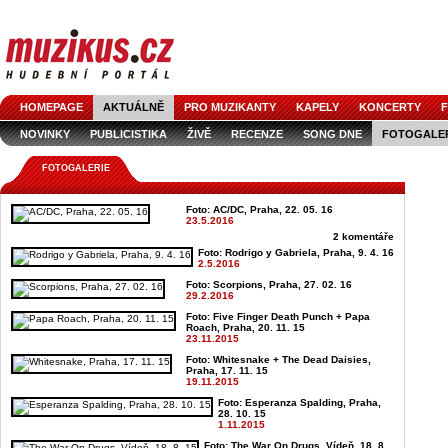
HOMEPAGE
AKTUÁLNĚ
PRO MUZIKANTY
KAPELY
KONCERTY
F
NOVINKY
PUBLICISTIKA
ŽIVĚ
RECENZE
SONG DNE
FOTOGALE
FOTOGALERIE
Foto: AC/DC, Praha, 22. 05. 16
23.5.2016
2 komentáře
Foto: Rodrigo y Gabriela, Praha, 9. 4. 16
2.5.2016
Foto: Scorpions, Praha, 27. 02. 16
29.2.2016
Foto: Five Finger Death Punch + Papa
Roach, Praha, 20. 11. 15
23.11.2015
Foto: Whitesnake + The Dead Daisies,
Praha, 17. 11. 15
19.11.2015
Foto: Esperanza Spalding, Praha,
28. 10. 15
1.11.2015
Foto: The War On Drugs, Vídeň, 18. 8.