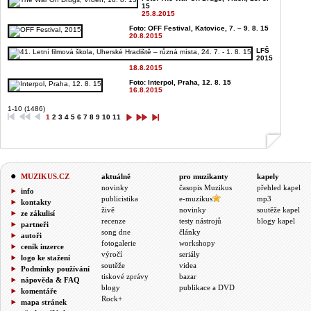
15
25.8.2015
Foto: OFF Festival, Katovice, 7. – 9. 8. 15
20.8.2015
LFŠ
2015
18.8.2015
Foto: Interpol, Praha, 12. 8. 15
16.8.2015
1-10 (1486)
1
2
3
4
5
6
7
8
9
10
11
MUZIKUS.CZ
aktuálně
pro muzikanty
kapely
novinky
časopis Muzikus
přehled kapel
info
publicistika
e-muzikus
mp3
kontakty
živě
novinky
soutěže kapel
ze zákulisí
recenze
testy nástrojů
blogy kapel
partneři
song dne
články
autoři
fotogalerie
workshopy
ceník inzerce
výročí
seriály
logo ke stažení
soutěže
videa
Podmínky používání
tiskové zprávy
bazar
nápověda & FAQ
blogy
publikace a DVD
komentáře
Rock+
mapa stránek