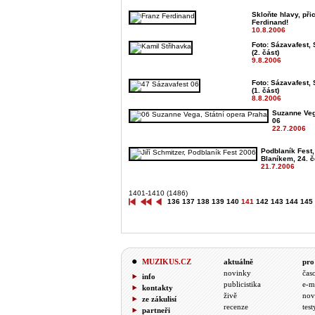
Skloňte hlavy, přic
Ferdinand!
10.8.2006
Foto: Sázavafest, 
(2. část)
9.8.2006
Foto: Sázavafest, 
(1. část)
8.8.2006
Suzanne Veg
06
22.7.2006
Podblaník Fest
Blaníkem, 24. 
21.7.2006
1401-1410 (1486)
136
137
138
139
140
141
142
143
144
145
MUZIKUS.CZ
aktuálně
pro
novinky
čas
info
publicistika
e-m
kontakty
živě
nov
ze zákulisí
recenze
test
partneři