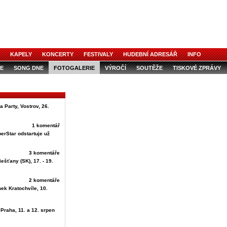
KAPELY
KONCERTY
FESTIVALY
HUDEBNÍ ADRESÁŘ
INFO
E
SONG DNE
FOTOGALERIE
VÝROČÍ
SOUTĚŽE
TISKOVÉ ZPRÁVY
 Party, Vostrov, 26.
1 komentář
perStar odstartuje už
3 komentáře
ešťany (SK), 17. - 19.
2 komentáře
ek Kratochvíle, 10.
 Praha, 11. a 12. srpen