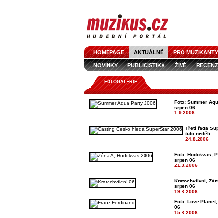
HOMEPAGE
AKTUÁLNĚ
PRO MUZIKANTY
NOVINKY
PUBLICISTIKA
ŽIVĚ
RECENZ
FOTOGALERIE
Foto: Summer Aqua
srpen 06
1.9.2006
Třetí řada Su
tuto neděli
24.8.2006
Foto: Hodokvas, Pi
srpen 06
21.8.2006
Kratochvílení, Zám
srpen 06
19.8.2006
Foto: Love Planet,
06
15.8.2006