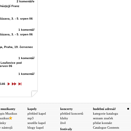
2 komentáře
ház(ej)í Franz
Sázava, 3. - 5. srpen 06
1 komentář
Sázava, 3. - 5. srpen 06
a, Praha, 19. červenec
1 komentář
, Louňovice pod
červen 06
1 komentář
146
 muzikanty
kapely
koncerty
hudební adresář
opis Muzikus
přehled kapel
přehled koncertů
kategorie katalogu
uzikus
mp3
kluby
seznam značek
inky
soutěže kapel
živě
přidat kontakt
y nástrojů
blogy kapel
Catalogue Contents
festivaly