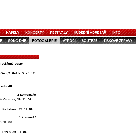
KAPELY
KONCERTY
FESTIVALY
HUDEBNÍ ADRESÁŘ
INFO
E
SONG DNE
FOTOGALERIE
VÝROČÍ
SOUTĚŽE
TISKOVÉ ZPRÁVY
i pořádný peklo
ar, 7. finále, 3. - 4. 12.
 odpudil
2 komentáře
h, Ostrava, 29. 11. 06
 Bratislava, 29. 11. 06
1 komentář
. 11. 06
, Plzeň, 29. 11. 06