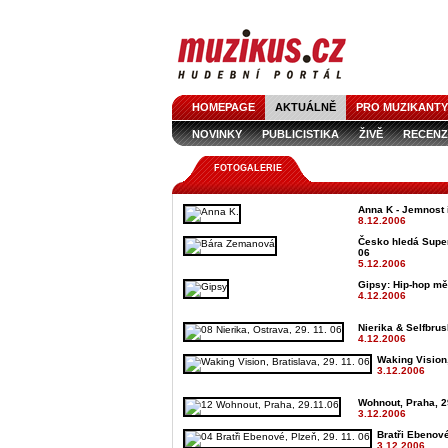
HOMEPAGE
AKTUÁLNĚ
PRO MUZIKANTY
NOVINKY
PUBLICISTIKA
ŽIVĚ
RECENZ
FOTOGALERIE
Anna K - Jemnost 
8.12.2006
Česko hledá SuperSt
06
5.12.2006
Gipsy: Hip-hop mě
4.12.2006
Nierika & Selfbrus
4.12.2006
Waking Vision,
3.12.2006
Wohnout, Praha, 29
3.12.2006
Bratři Ebenové
3.12.2006