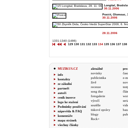
Longital, Bratisla
30.11.2006
Post-it, Olomouc, 
30.11.2006
28.11.2006
1331-1340 (1486)
129
130
131
132
133
134
135
136
137
138
MUZIKUS.CZ
aktuálně
pro
novinky
čas
info
publicistika
e-m
kontakty
živě
nov
ze zákulisí
recenze
test
partneři
song dne
člá
autoři
fotogalerie
wor
ceník inzerce
výročí
seri
logo ke stažení
soutěže
vid
Podmínky používání
tiskové zprávy
baz
nápověda & FAQ
blogy
pub
komentáře
Rock+
mapa stránek
všechny články