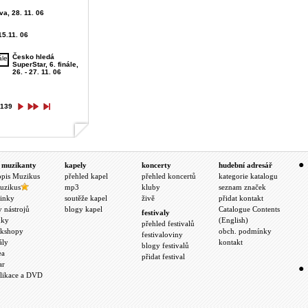
va, 28. 11. 06
15.11. 06
Česko hledá
SuperStar, 6. finále,
26. - 27. 11. 06
139
 muzikanty
kapely
koncerty
hudební adresář
opis Muzikus
přehled kapel
přehled koncertů
kategorie katalogu
uzikus
mp3
kluby
seznam značek
inky
soutěže kapel
živě
přidat kontakt
y nástrojů
blogy kapel
Catalogue Contents
festivaly
nky
(English)
přehled festivalů
kshopy
obch. podmínky
festivaloviny
ály
kontakt
blogy festivalů
ea
přidat festival
ar
likace a DVD