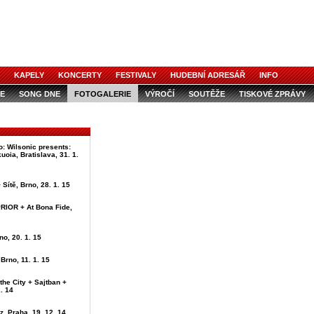
KAPELY
KONCERTY
FESTIVALY
HUDEBNÍ ADRESÁŘ
INFO
E
SONG DNE
FOTOGALERIE
VÝROČÍ
SOUTĚŽE
TISKOVÉ ZPRÁVY
o: Wilsonic presents:
uoia, Bratislava, 31. 1.
 Sítě, Brno, 28. 1. 15
IOR + At Bona Fide,
no, 20. 1. 15
Brno, 11. 1. 15
 the City + Sajtban +
2. 14
z, Praha, 19. 12. 14