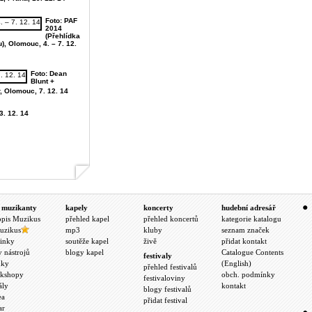
Foto: PAF
2014
(Přehlídka
, Olomouc, 4. – 7. 12.
Foto: Dean
Blunt +
 Olomouc, 7. 12. 14
3. 12. 14
 muzikanty
kapely
koncerty
hudební adresář
opis Muzikus
přehled kapel
přehled koncertů
kategorie katalogu
uzikus
mp3
kluby
seznam značek
inky
soutěže kapel
živě
přidat kontakt
y nástrojů
blogy kapel
Catalogue Contents
festivaly
nky
(English)
přehled festivalů
kshopy
obch. podmínky
festivaloviny
ály
kontakt
blogy festivalů
ea
přidat festival
ar