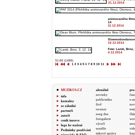
21.12.2014
animovaného filmu)
14
11.12.2014
Slowmotiondancer,
10.12.2014
Foto: Lamb, Brno, 
4.12.2014
51-60 (1486)
1
2
3
4
5
6
7
8
9
10
11
MUZIKUS.CZ
aktuálně
pro
novinky
čas
info
publicistika
e-m
kontakty
živě
nov
ze zákulisí
recenze
test
partneři
song dne
člá
autoři
fotogalerie
wor
ceník inzerce
výročí
seri
logo ke stažení
soutěže
vid
Podmínky používání
tiskové zprávy
baz
nápověda & FAQ