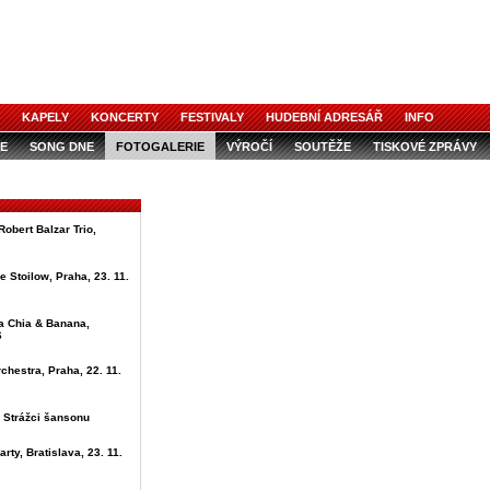
KAPELY
KONCERTY
FESTIVALY
HUDEBNÍ ADRESÁŘ
INFO
E
SONG DNE
FOTOGALERIE
VÝROČÍ
SOUTĚŽE
TISKOVÉ ZPRÁVY
Robert Balzar Trio,
e Stoilow, Praha, 23. 11.
La Chia & Banana,
6
chestra, Praha, 22. 11.
 Strážci šansonu
rty, Bratislava, 23. 11.