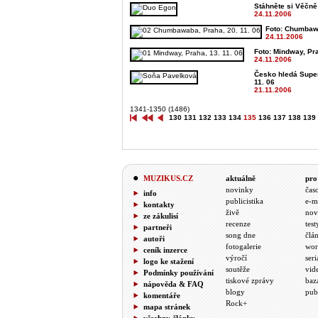
Stáhněte si Věčně
24.11.2006
Foto: Chumbawa
24.11.2006
Foto: Mindway, Pra
24.11.2006
Česko hledá SuperSt
11. 06
21.11.2006
1341-1350 (1486)
130
131
132
133
134
135
136
137
138
139
MUZIKUS.CZ
aktuálně
pro
novinky
čas
info
publicistika
e-m
kontakty
živě
nov
ze zákulisí
recenze
test
partneři
song dne
člá
autoři
fotogalerie
wor
ceník inzerce
výročí
seri
logo ke stažení
soutěže
vid
Podmínky používání
tiskové zprávy
baz
nápověda & FAQ
blogy
pub
komentáře
Rock+
mapa stránek
všechny články