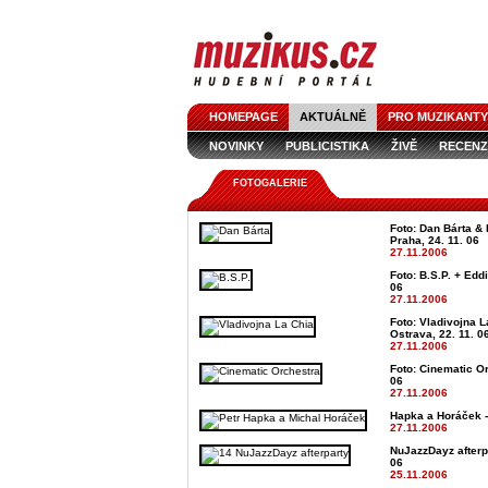
HOMEPAGE
AKTUÁLNĚ
PRO MUZIKANTY
NOVINKY
PUBLICISTIKA
ŽIVĚ
RECENZ
FOTOGALERIE
Foto: Dan Bárta & 
Praha, 24. 11. 06
27.11.2006
Foto: B.S.P. + Eddi
06
27.11.2006
Foto: Vladivojna 
Ostrava, 22. 11. 0
27.11.2006
Foto: Cinematic Or
06
27.11.2006
Hapka a Horáček -
27.11.2006
NuJazzDayz afterpa
06
25.11.2006