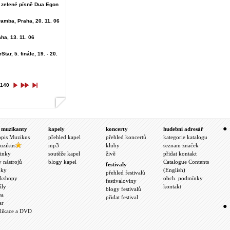
 zelené písně Dua Egon
mba, Praha, 20. 11. 06
ha, 13. 11. 06
ar, 5. finále, 19. - 20.
140
 muzikanty
kapely
koncerty
hudební adresář
opis Muzikus
přehled kapel
přehled koncertů
kategorie katalogu
uzikus
mp3
kluby
seznam značek
inky
soutěže kapel
živě
přidat kontakt
y nástrojů
blogy kapel
Catalogue Contents
festivaly
nky
(English)
přehled festivalů
kshopy
obch. podmínky
festivaloviny
ály
kontakt
blogy festivalů
ea
přidat festival
ar
likace a DVD