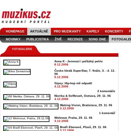
HOMEPAGE
AKTUÁLNĚ
PRO MUZIKANTY
KAPELY
KONCERTY
F
NOVINKY
PUBLICISTIKA
ŽIVĚ
RECENZE
SONG DNE
FOTOGALE
FOTOGALERIE
Anna K - Jemnost i pořádný peklo
8.12.2006
Česko hledá SuperStar, 7. finále, 3. - 4. 12.
06
5.12.2006
Gipsy: Hip-hop mě odpudil
4.12.2006
2 komentáře
Nierika & Selfbrush, Ostrava, 29. 11. 06
4.12.2006
Waking Vision, Bratislava, 29. 11. 06
3.12.2006
1 komentář
Wohnout, Praha, 29. 11. 06
3.12.2006
Bratři Ebenové, Plzeň, 29. 11. 06
3.12.2006