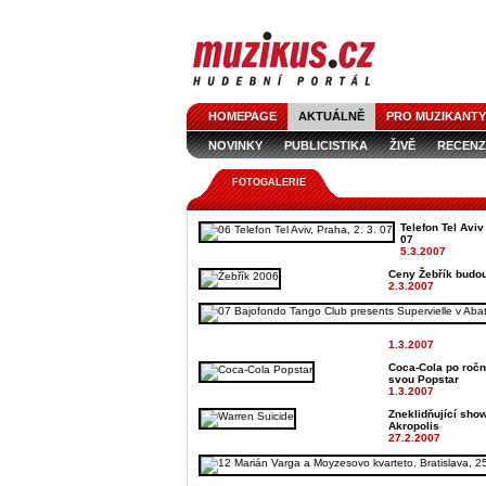
HOMEPAGE
AKTUÁLNĚ
PRO MUZIKANTY
NOVINKY
PUBLICISTIKA
ŽIVĚ
RECENZ
FOTOGALERIE
Telefon Tel Aviv
07
5.3.2007
Ceny Žebřík budou 
2.3.2007
1.3.2007
Coca-Cola po ročn
svou Popstar
1.3.2007
Zneklidňující sho
Akropolis
27.2.2007