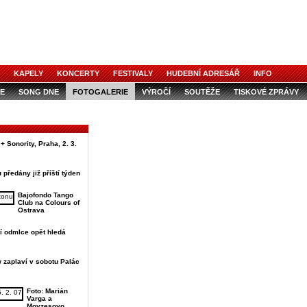
KAPELY
KONCERTY
FESTIVALY
HUDEBNÍ ADRESÁŘ
INFO
E
SONG DNE
FOTOGALERIE
VÝROČÍ
SOUTĚŽE
TISKOVÉ ZPRÁVY
 + Sonority, Praha, 2. 3.
předány již příští týden
Bajofondo Tango
Club na Colours of
Ostrava
í odmlce opět hledá
w zaplaví v sobotu Palác
Foto: Marián
Varga a
Moyzesovo