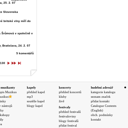
a, 25. 2. 07
 ze Slovenska
é britské vlny míří do
a Šrůmová v společně v
 Bratislava, 24. 2. 07
5 komentářů
130
 muzikanty
kapely
koncerty
hudební adresář
opis Muzikus
přehled kapel
přehled koncertů
kategorie katalogu
uzikus
mp3
kluby
seznam značek
inky
soutěže kapel
živě
přidat kontakt
y nástrojů
blogy kapel
Catalogue Contents
festivaly
nky
(English)
přehled festivalů
kshopy
obch. podmínky
festivaloviny
ály
kontakt
blogy festivalů
ea
přidat festival