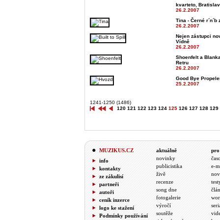
kvarteto, Bratislav
26.2.2007
Tina - Černé r´n´b
26.2.2007
Nejen zástupci nov
Vídně
26.2.2007
Shoenfelt a Blank
Retru
26.2.2007
Good Bye Propeler,
25.2.2007
1241-1250 (1486)
120
121
122
123
124
125
126
127
128
129
MUZIKUS.CZ
aktuálně
pro
novinky
čas
info
publicistika
e-m
kontakty
živě
nov
ze zákulisí
recenze
test
partneři
song dne
člá
autoři
fotogalerie
wor
ceník inzerce
výročí
seri
logo ke stažení
soutěže
vid
Podmínky používání