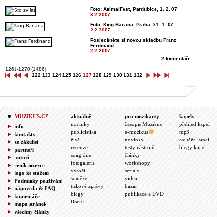
Foto: AnimalFest, Pardubice, 1. 2. 07
3.2.2007
Foto: King Banana, Praha, 31. 1. 07
2.2.2007
Poslechněte si novou skladbu Franz
Ferdinand
2.2.2007
2 komentáře
1261-1270 (1486)
122
123
124
125
126
127
128
129
130
131
132
MUZIKUS.CZ
aktuálně
pro muzikanty
kapely
novinky
časopis Muzikus
přehled kapel
info
publicistika
e-muzikus
mp3
kontakty
živě
novinky
soutěže kapel
ze zákulisí
recenze
testy nástrojů
blogy kapel
partneři
song dne
články
autoři
fotogalerie
workshopy
ceník inzerce
výročí
seriály
logo ke stažení
soutěže
videa
Podmínky používání
tiskové zprávy
bazar
nápověda & FAQ
blogy
publikace a DVD
komentáře
Rock+
mapa stránek
všechny články