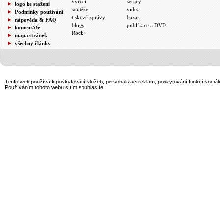
výročí
seriály
logo ke stažení
soutěže
videa
Podmínky používání
tiskové zprávy
bazar
nápověda & FAQ
blogy
publikace a DVD
komentáře
Rock+
mapa stránek
všechny články
Tento web používá k poskytování služeb, personalizaci reklam, poskytování funkcí sociál
Používáním tohoto webu s tím souhlasíte.