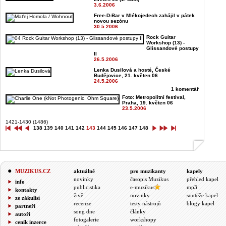
3.6.2006
Free-D-Bar v Mlékojedech zahájil v pátek
novou sezónu
30.5.2006
Rock Guitar
Workshop (13) -
Glissandové postupy
II
26.5.2006
Lenka Dusilová a hosté, České
Budějovice, 21. květen 06
24.5.2006
1 komentář
Foto: Metropolitní festival,
Praha, 19. květen 06
23.5.2006
1421-1430 (1486)
138
139
140
141
142
143
144
145
146
147
148
MUZIKUS.CZ
aktuálně
pro muzikanty
kapely
novinky
časopis Muzikus
přehled kapel
info
publicistika
e-muzikus
mp3
kontakty
živě
novinky
soutěže kapel
ze zákulisí
recenze
testy nástrojů
blogy kapel
partneři
song dne
články
autoři
fotogalerie
workshopy
ceník inzerce