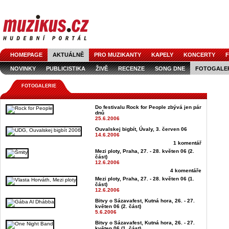
HOMEPAGE
AKTUÁLNĚ
PRO MUZIKANTY
KAPELY
KONCERTY
F
NOVINKY
PUBLICISTIKA
ŽIVĚ
RECENZE
SONG DNE
FOTOGALE
FOTOGALERIE
Do festivalu Rock for People zbývá jen pár
dnů
25.6.2006
Ouvalskej bigbít, Úvaly, 3. červen 06
14.6.2006
1 komentář
Mezi ploty, Praha, 27. - 28. květen 06 (2.
část)
12.6.2006
4 komentáře
Mezi ploty, Praha, 27. - 28. květen 06 (1.
část)
12.6.2006
Bitvy o Sázavafest, Kutná hora, 26. - 27.
květen 06 (2. část)
5.6.2006
Bitvy o Sázavafest, Kutná hora, 26. - 27.
květen 06 (1. část)