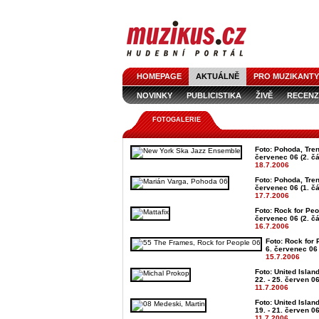
HOMEPAGE
AKTUÁLNĚ
PRO MUZIKANTY
NOVINKY
PUBLICISTIKA
ŽIVĚ
RECENZ
FOTOGALERIE
Foto: Pohoda, Trenč
červenec 06 (2. čá
18.7.2006
Foto: Pohoda, Trenč
červenec 06 (1. čá
17.7.2006
Foto: Rock for Peo
červenec 06 (2. čá
16.7.2006
Foto: Rock for 
6. červenec 06 
15.7.2006
Foto: United Islan
22. - 25. červen 0
11.7.2006
Foto: United Islan
19. - 21. červen 0
11.7.2006