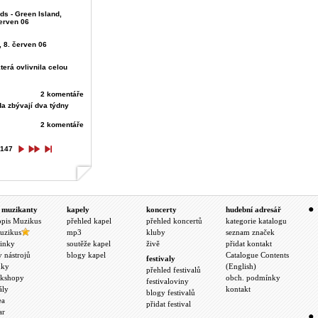
nds - Green Island,
červen 06
, 8. červen 06
která ovlivnila celou
2 komentáře
da zbývají dva týdny
2 komentáře
147
 muzikanty
kapely
koncerty
hudební adresář
opis Muzikus
přehled kapel
přehled koncertů
kategorie katalogu
uzikus
mp3
kluby
seznam značek
inky
soutěže kapel
živě
přidat kontakt
y nástrojů
blogy kapel
Catalogue Contents
festivaly
nky
(English)
přehled festivalů
kshopy
obch. podmínky
festivaloviny
ály
kontakt
blogy festivalů
ea
přidat festival
ar