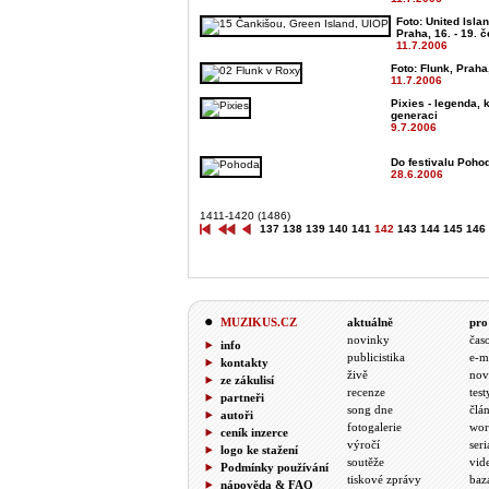
Foto: United Isla
Praha, 16. - 19. 
11.7.2006
Foto: Flunk, Praha
11.7.2006
Pixies - legenda, 
generaci
9.7.2006
Do festivalu Poho
28.6.2006
1411-1420 (1486)
137
138
139
140
141
142
143
144
145
146
MUZIKUS.CZ
aktuálně
pro
novinky
čas
info
publicistika
e-m
kontakty
živě
nov
ze zákulisí
recenze
test
partneři
song dne
člá
autoři
fotogalerie
wor
ceník inzerce
výročí
seri
logo ke stažení
soutěže
vid
Podmínky používání
tiskové zprávy
baz
nápověda & FAQ