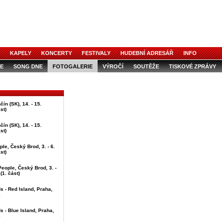
KAPELY
KONCERTY
FESTIVALY
HUDEBNÍ ADRESÁŘ
INFO
E
SONG DNE
FOTOGALERIE
VÝROČÍ
SOUTĚŽE
TISKOVÉ ZPRÁVY
ín (SK), 14. - 15.
st)
ín (SK), 14. - 15.
st)
ple, Český Brod, 3. - 6.
st)
People, Český Brod, 3. -
(1. část)
ds - Red Island, Praha,
6
ds - Blue Island, Praha,
6