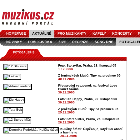
HOMEPAGE
AKTUÁLNĚ
PRO MUZIKANTY
KAPELY
KONCERTY
F
NOVINKY
PUBLICISTIKA
ŽIVĚ
RECENZE
SONG DNE
FOTOGALE
FOTOGALERIE
Foto: Sto zvířat, Praha, 28. listopad 05
1.12.2005
Z brněnských klubů: Tipy na prosinec 05
30.11.2005
Předprodej vstupenek na festival Love
Planet začíná
30.11.2005
Foto: Die Happy, Praha, 29. listopad 05
30.11.2005
Z pražských klubů: Tipy na prosinec 05
29.11.2005
Foto: Stereo MCs, Praha, 25. listopad 05
26.11.2005
Kuličky štěstí: Úspěch je, když lidi chodí
a baví je to
25.11.2005