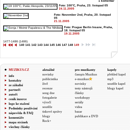
1 komentář
Foto: 100°C, Praha, 23. listopad 05
24.11.2005
Foto: November 2nd, Praha, 20. listopad
05
21.11.2005
Foto: Prague Berlin Insane, Praha,
18. listopad 05
19.11.2005
1477-1486 (1486)
140
141
142
143
144
145
146
147
148
149
MUZIKUS.CZ
aktuálně
pro muzikanty
kapely
novinky
časopis Muzikus
přehled kapel
info
publicistika
e-muzikus
mp3
kontakty
živě
novinky
soutěže kapel
ze zákulisí
recenze
testy nástrojů
blogy kapel
partneři
song dne
články
autoři
fotogalerie
workshopy
ceník inzerce
výročí
seriály
logo ke stažení
soutěže
videa
Podmínky používání
tiskové zprávy
bazar
nápověda & FAQ
blogy
publikace a DVD
komentáře
Rock+
mapa stránek
všechny články