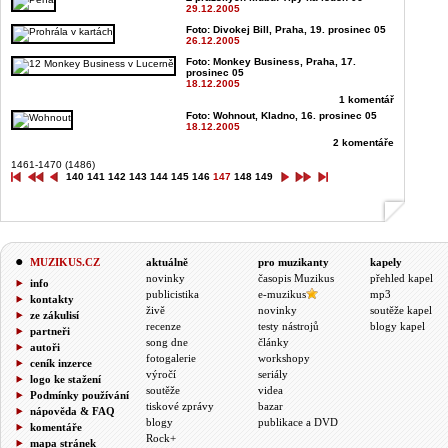
29.12.2005
Foto: Divokej Bill, Praha, 19. prosinec 05
26.12.2005
Foto: Monkey Business, Praha, 17.
prosinec 05
18.12.2005
1 komentář
Foto: Wohnout, Kladno, 16. prosinec 05
18.12.2005
2 komentáře
1461-1470 (1486)
140
141
142
143
144
145
146
147
148
149
MUZIKUS.CZ
aktuálně
pro muzikanty
kapely
novinky
časopis Muzikus
přehled kapel
info
publicistika
e-muzikus
mp3
kontakty
živě
novinky
soutěže kapel
ze zákulisí
recenze
testy nástrojů
blogy kapel
partneři
song dne
články
autoři
fotogalerie
workshopy
ceník inzerce
výročí
seriály
logo ke stažení
soutěže
videa
Podmínky používání
tiskové zprávy
bazar
nápověda & FAQ
blogy
publikace a DVD
komentáře
Rock+
mapa stránek