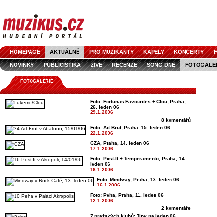
HOMEPAGE
AKTUÁLNĚ
PRO MUZIKANTY
KAPELY
KONCERTY
F
NOVINKY
PUBLICISTIKA
ŽIVĚ
RECENZE
SONG DNE
FOTOGALE
FOTOGALERIE
Foto: Fortunas Favourites + Clou, Praha,
26. leden 06
29.1.2006
8 komentářů
Foto: Art Brut, Praha, 15. leden 06
22.1.2006
GZA, Praha, 14. leden 06
17.1.2006
Foto: Post-It + Temperamento, Praha, 14.
leden 06
16.1.2006
Foto: Mindway, Praha, 13. leden 06
16.1.2006
Foto: Peha, Praha, 11. leden 06
12.1.2006
2 komentáře
Z pražských klubů: Tipy na leden 06