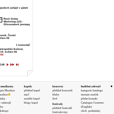
jedech zahájil v pátek
Rock Guitar
Workshop (13) -
Glissandové postupy
hosté, České
věten 06
1 komentář
etropolitní festival,
 19. květen 06
006
148
 muzikanty
kapely
koncerty
hudební adresář
opis Muzikus
přehled kapel
přehled koncertů
kategorie katalogu
uzikus
mp3
kluby
seznam značek
inky
soutěže kapel
živě
přidat kontakt
y nástrojů
blogy kapel
Catalogue Contents
festivaly
nky
(English)
přehled festivalů
kshopy
obch. podmínky
festivaloviny