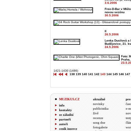
3.6.2006
Free-D-Bar v Mléko
novou sezónu
30.5.2006
II
26.5.2006
Lenka Dusilová a 
Budějovice, 21. k
24.5.2006
Foto: M
Praha,
23.5.2
1421-1430 (1486)
138
139
140
141
142
143
144
145
146
147
MUZIKUS.CZ
aktuálně
pro
novinky
čas
info
publicistika
e-m
kontakty
živě
nov
ze zákulisí
recenze
test
partneři
song dne
člá
autoři
fotogalerie
wor
ceník inzerce