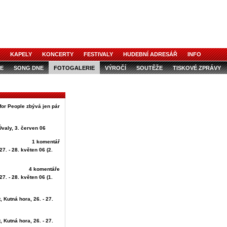
KAPELY
KONCERTY
FESTIVALY
HUDEBNÍ ADRESÁŘ
INFO
E
SONG DNE
FOTOGALERIE
VÝROČÍ
SOUTĚŽE
TISKOVÉ ZPRÁVY
for People zbývá jen pár
Úvaly, 3. červen 06
1 komentář
27. - 28. květen 06 (2.
4 komentáře
27. - 28. květen 06 (1.
, Kutná hora, 26. - 27.
, Kutná hora, 26. - 27.