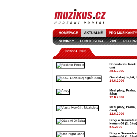
HOMEPAGE
AKTUÁLNĚ
PRO MUZIKANTY
NOVINKY
PUBLICISTIKA
ŽIVĚ
RECENZ
FOTOGALERIE
Do festivalu Rock 
dnů
25.6.2006
Ouvalskej bigbít, 
14.6.2006
Mezi ploty, Praha, 
část)
12.6.2006
Mezi ploty, Praha, 
část)
12.6.2006
Bitvy o Sázavafest
květen 06 (2. část)
5.6.2006
Bitvy o Sázavafest
květen 06 (1. část)