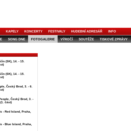
KAPELY
KONCERTY
FESTIVALY
HUDEBNÍ ADRESÁŘ
INFO
E
SONG DNE
FOTOGALERIE
VÝROČÍ
SOUTĚŽE
TISKOVÉ ZPRÁVY
ín (SK), 14. - 15.
st)
ín (SK), 14. - 15.
st)
ple, Český Brod, 3. - 6.
st)
People, Český Brod, 3. -
(1. část)
ds - Red Island, Praha,
6
ds - Blue Island, Praha,
6