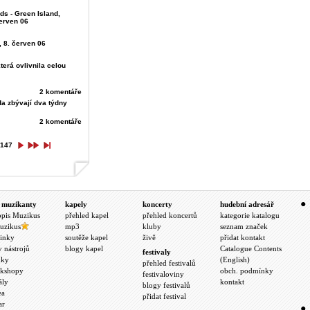
nds - Green Island,
červen 06
, 8. červen 06
která ovlivnila celou
2 komentáře
da zbývají dva týdny
2 komentáře
147
 muzikanty
kapely
koncerty
hudební adresář
opis Muzikus
přehled kapel
přehled koncertů
kategorie katalogu
uzikus
mp3
kluby
seznam značek
inky
soutěže kapel
živě
přidat kontakt
y nástrojů
blogy kapel
Catalogue Contents
festivaly
nky
(English)
přehled festivalů
kshopy
obch. podmínky
festivaloviny
ály
kontakt
blogy festivalů
ea
přidat festival
ar