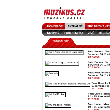
HOMEPAGE
AKTUÁLNĚ
PRO MUZIKANTY
NOVINKY
PUBLICISTIKA
ŽIVĚ
RECENZ
FOTOGALERIE
Foto: Pohoda, Trenč
červenec 06 (2. čá
18.7.2006
Foto: Pohoda, Trenč
červenec 06 (1. čá
17.7.2006
Foto: Rock for Peo
červenec 06 (2. čá
16.7.2006
Foto: Rock for 
6. červenec 06 
15.7.2006
Foto: United Islan
22. - 25. červen 0
11.7.2006
Foto: United Islan
19. - 21. červen 0
11.7.2006