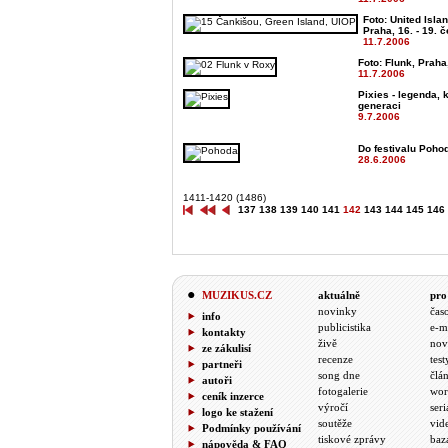
Foto: United Isla
Praha, 16. - 19. 
11.7.2006
Foto: Flunk, Praha
11.7.2006
Pixies - legenda, 
generaci
9.7.2006
Do festivalu Poho
28.6.2006
1411-1420 (1486)
137
138
139
140
141
142
143
144
145
146
MUZIKUS.CZ
aktuálně
pro
novinky
čas
info
publicistika
e-m
kontakty
živě
nov
ze zákulisí
recenze
test
partneři
song dne
člá
autoři
fotogalerie
wor
ceník inzerce
výročí
seri
logo ke stažení
soutěže
vid
Podmínky používání
tiskové zprávy
baz
nápověda & FAQ