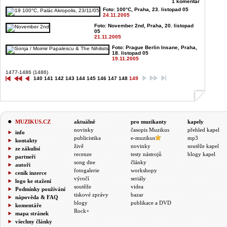
1 komentář
Foto: 100°C, Praha, 23. listopad 05
24.11.2005
Foto: November 2nd, Praha, 20. listopad
05
21.11.2005
Foto: Prague Berlin Insane, Praha,
18. listopad 05
19.11.2005
1477-1486 (1486)
140
141
142
143
144
145
146
147
148
149
MUZIKUS.CZ
aktuálně
pro muzikanty
kapely
novinky
časopis Muzikus
přehled kapel
info
publicistika
e-muzikus
mp3
kontakty
živě
novinky
soutěže kapel
ze zákulisí
recenze
testy nástrojů
blogy kapel
partneři
song dne
články
autoři
fotogalerie
workshopy
ceník inzerce
výročí
seriály
logo ke stažení
soutěže
videa
Podmínky používání
tiskové zprávy
bazar
nápověda & FAQ
blogy
publikace a DVD
komentáře
Rock+
mapa stránek
všechny články