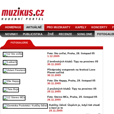
HOMEPAGE
AKTUÁLNĚ
PRO MUZIKANTY
KAPELY
KONCERTY
F
NOVINKY
PUBLICISTIKA
ŽIVĚ
RECENZE
SONG DNE
FOTOGALE
FOTOGALERIE
Foto: Sto zvířat, Praha, 28. listopad 05
1.12.2005
Z brněnských klubů: Tipy na prosinec 05
30.11.2005
Předprodej vstupenek na festival Love
Planet začíná
30.11.2005
Foto: Die Happy, Praha, 29. listopad 05
30.11.2005
Z pražských klubů: Tipy na prosinec 05
29.11.2005
Foto: Stereo MCs, Praha, 25. listopad 05
26.11.2005
Kuličky štěstí: Úspěch je, když lidi chodí
a baví je to
25.11.2005