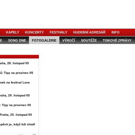
KAPELY
KONCERTY
FESTIVALY
HUDEBNÍ ADRESÁŘ
INFO
E
SONG DNE
FOTOGALERIE
VÝROČÍ
SOUTĚŽE
TISKOVÉ ZPRÁVY
raha, 28. listopad 05
ů: Tipy na prosinec 05
nek na festival Love
raha, 29. listopad 05
: Tipy na prosinec 05
Praha, 25. listopad 05
spěch je, když lidi chodí