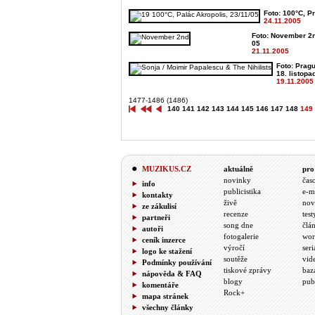
Foto: 100°C, Pr
24.11.2005
Foto: November 2n
05
21.11.2005
Foto: Pragu
18. listopa
19.11.2005
1477-1486 (1486)
140
141
142
143
144
145
146
147
148
149
MUZIKUS.CZ
aktuálně
pro
novinky
čas
info
publicistika
e-m
kontakty
živě
nov
ze zákulisí
recenze
test
partneři
song dne
člá
autoři
fotogalerie
wor
ceník inzerce
výročí
seri
logo ke stažení
soutěže
vid
Podmínky používání
tiskové zprávy
baz
nápověda & FAQ
blogy
pub
komentáře
Rock+
mapa stránek
všechny články