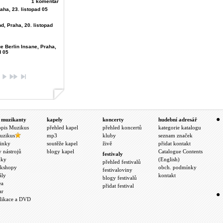
1 komentář
aha, 23. listopad 05
d, Praha, 20. listopad
e Berlin Insane, Praha,
d 05
 muzikanty
kapely
koncerty
hudební adresář
opis Muzikus
přehled kapel
přehled koncertů
kategorie katalogu
uzikus
mp3
kluby
seznam značek
inky
soutěže kapel
živě
přidat kontakt
y nástrojů
blogy kapel
Catalogue Contents
festivaly
nky
(English)
přehled festivalů
kshopy
obch. podmínky
festivaloviny
ály
kontakt
blogy festivalů
ea
přidat festival
ar
likace a DVD