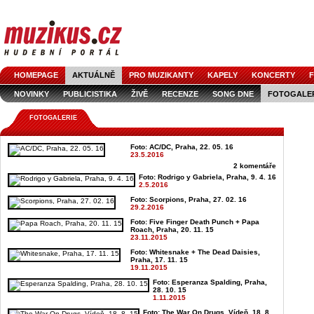
HOMEPAGE
AKTUÁLNĚ
PRO MUZIKANTY
KAPELY
KONCERTY
F
NOVINKY
PUBLICISTIKA
ŽIVĚ
RECENZE
SONG DNE
FOTOGALE
FOTOGALERIE
Foto: AC/DC, Praha, 22. 05. 16
23.5.2016
2 komentáře
Foto: Rodrigo y Gabriela, Praha, 9. 4. 16
2.5.2016
Foto: Scorpions, Praha, 27. 02. 16
29.2.2016
Foto: Five Finger Death Punch + Papa
Roach, Praha, 20. 11. 15
23.11.2015
Foto: Whitesnake + The Dead Daisies,
Praha, 17. 11. 15
19.11.2015
Foto: Esperanza Spalding, Praha,
28. 10. 15
1.11.2015
Foto: The War On Drugs, Vídeň, 18. 8.