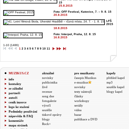
15
25.8.2015
Foto: OFF Festival, Katovice, 7. – 9. 8. 15
20.8.2015
LFŠ
2015
18.8.2015
Foto: Interpol, Praha, 12. 8. 15
16.8.2015
1-10 (1486)
1
2
3
4
5
6
7
8
9
10
11
MUZIKUS.CZ
aktuálně
pro muzikanty
kapely
novinky
časopis Muzikus
přehled kapel
info
publicistika
e-muzikus
mp3
kontakty
živě
novinky
soutěže kapel
ze zákulisí
recenze
testy nástrojů
blogy kapel
partneři
song dne
články
autoři
fotogalerie
workshopy
ceník inzerce
výročí
seriály
logo ke stažení
soutěže
videa
Podmínky používání
tiskové zprávy
bazar
nápověda & FAQ
blogy
publikace a DVD
komentáře
Rock+
mapa stránek