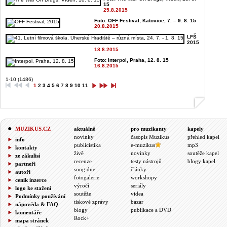
15
25.8.2015
Foto: OFF Festival, Katovice, 7. – 9. 8. 15
20.8.2015
LFŠ
2015
18.8.2015
Foto: Interpol, Praha, 12. 8. 15
16.8.2015
1-10 (1486)
1
2
3
4
5
6
7
8
9
10
11
MUZIKUS.CZ
aktuálně
pro muzikanty
kapely
novinky
časopis Muzikus
přehled kapel
info
publicistika
e-muzikus
mp3
kontakty
živě
novinky
soutěže kapel
ze zákulisí
recenze
testy nástrojů
blogy kapel
partneři
song dne
články
autoři
fotogalerie
workshopy
ceník inzerce
výročí
seriály
logo ke stažení
soutěže
videa
Podmínky používání
tiskové zprávy
bazar
nápověda & FAQ
blogy
publikace a DVD
komentáře
Rock+
mapa stránek