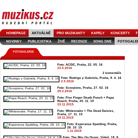
HOMEPAGE
AKTUÁLNĚ
PRO MUZIKANTY
KAPELY
KONCERTY
F
NOVINKY
PUBLICISTIKA
ŽIVĚ
RECENZE
SONG DNE
FOTOGALE
FOTOGALERIE
Foto: AC/DC, Praha, 22. 05. 16
23.5.2016
2 komentáře
Foto: Rodrigo y Gabriela, Praha, 9. 4. 16
2.5.2016
Foto: Scorpions, Praha, 27. 02. 16
29.2.2016
Foto: Five Finger Death Punch + Papa
Roach, Praha, 20. 11. 15
23.11.2015
Foto: Whitesnake + The Dead Daisies,
Praha, 17. 11. 15
19.11.2015
Foto: Esperanza Spalding, Praha,
28. 10. 15
1.11.2015
Foto: The War On Drugs, Vídeň, 18. 8.