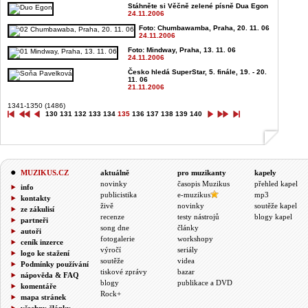
Stáhněte si Věčně zelené písně Dua Egon
24.11.2006
Foto: Chumbawamba, Praha, 20. 11. 06
24.11.2006
Foto: Mindway, Praha, 13. 11. 06
24.11.2006
Česko hledá SuperStar, 5. finále, 19. - 20.
11. 06
21.11.2006
1341-1350 (1486)
130
131
132
133
134
135
136
137
138
139
140
MUZIKUS.CZ
aktuálně
pro muzikanty
kapely
novinky
časopis Muzikus
přehled kapel
info
publicistika
e-muzikus
mp3
kontakty
živě
novinky
soutěže kapel
ze zákulisí
recenze
testy nástrojů
blogy kapel
partneři
song dne
články
autoři
fotogalerie
workshopy
ceník inzerce
výročí
seriály
logo ke stažení
soutěže
videa
Podmínky používání
tiskové zprávy
bazar
nápověda & FAQ
blogy
publikace a DVD
komentáře
Rock+
mapa stránek
všechny články