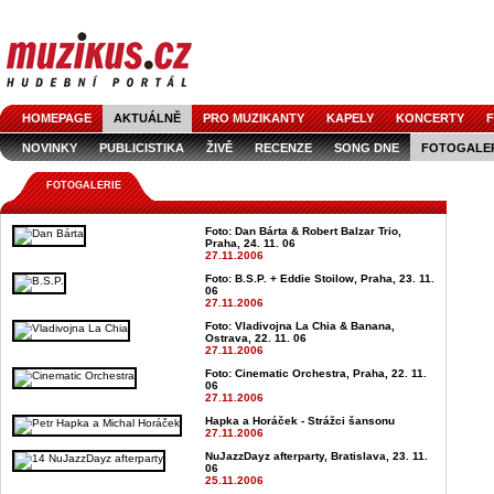
HOMEPAGE
AKTUÁLNĚ
PRO MUZIKANTY
KAPELY
KONCERTY
F
NOVINKY
PUBLICISTIKA
ŽIVĚ
RECENZE
SONG DNE
FOTOGALE
FOTOGALERIE
Foto: Dan Bárta & Robert Balzar Trio,
Praha, 24. 11. 06
27.11.2006
Foto: B.S.P. + Eddie Stoilow, Praha, 23. 11.
06
27.11.2006
Foto: Vladivojna La Chia & Banana,
Ostrava, 22. 11. 06
27.11.2006
Foto: Cinematic Orchestra, Praha, 22. 11.
06
27.11.2006
Hapka a Horáček - Strážci šansonu
27.11.2006
NuJazzDayz afterparty, Bratislava, 23. 11.
06
25.11.2006