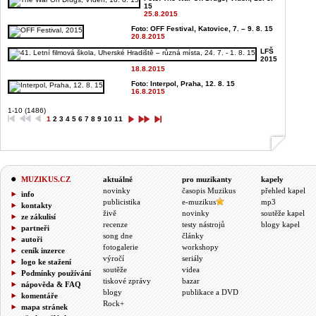
15
25.8.2015
Foto: OFF Festival, Katovice, 7. – 9. 8. 15
20.8.2015
LFŠ
2015
18.8.2015
Foto: Interpol, Praha, 12. 8. 15
16.8.2015
1-10 (1486)
1
2
3
4
5
6
7
8
9
10
11
MUZIKUS.CZ
aktuálně
pro muzikanty
kapely
novinky
časopis Muzikus
přehled kapel
info
publicistika
e-muzikus
mp3
kontakty
živě
novinky
soutěže kapel
ze zákulisí
recenze
testy nástrojů
blogy kapel
partneři
song dne
články
autoři
fotogalerie
workshopy
ceník inzerce
výročí
seriály
logo ke stažení
soutěže
videa
Podmínky používání
tiskové zprávy
bazar
nápověda & FAQ
blogy
publikace a DVD
komentáře
Rock+
mapa stránek