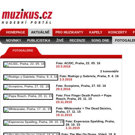
HOMEPAGE
AKTUÁLNĚ
PRO MUZIKANTY
KAPELY
KONCERTY
F
NOVINKY
PUBLICISTIKA
ŽIVĚ
RECENZE
SONG DNE
FOTOGALE
FOTOGALERIE
Foto: AC/DC, Praha, 22. 05. 16
23.5.2016
2 komentáře
Foto: Rodrigo y Gabriela, Praha, 9. 4. 16
2.5.2016
Foto: Scorpions, Praha, 27. 02. 16
29.2.2016
Foto: Five Finger Death Punch + Papa
Roach, Praha, 20. 11. 15
23.11.2015
Foto: Whitesnake + The Dead Daisies,
Praha, 17. 11. 15
19.11.2015
Foto: Esperanza Spalding, Praha,
28. 10. 15
1.11.2015
Foto: The War On Drugs, Vídeň, 18. 8.