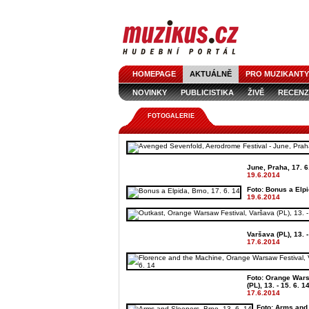
HOMEPAGE
AKTUÁLNĚ
PRO MUZIKANTY
NOVINKY
PUBLICISTIKA
ŽIVĚ
RECENZ
FOTOGALERIE
June, Praha, 17. 6
19.6.2014
Foto: Bonus a Elpi
19.6.2014
Varšava (PL), 13. -
17.6.2014
Foto: Orange Wars
(PL), 13. - 15. 6. 1
17.6.2014
Foto: Arms and 