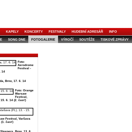
KAPELY
KONCERTY
FESTIVALY
HUDEBNÍ ADRESÁŘ
INFO
E
SONG DNE
FOTOGALERIE
VÝROČÍ
SOUTĚŽE
TISKOVÉ ZPRÁVY
Foto:
Aerodrome
Festival -
. 14
da, Brno, 17. 6. 14
Foto: Orange
Warsaw
Festival,
 15. 6. 14 (2. časť)
aw Festival, Varšava
4 (1. časť)
Sleepers, Brno, 13. 6.