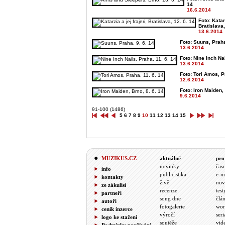
14
16.6.2014
Foto: Katarz
Bratislava,
13.6.2014
Foto: Suuns, Praha
13.6.2014
Foto: Nine Inch Nai
13.6.2014
Foto: Tori Amos, P
12.6.2014
Foto: Iron Maiden, 
9.6.2014
91-100 (1486)
5
6
7
8
9
10
11
12
13
14
15
MUZIKUS.CZ
aktuálně
pro
novinky
čas
info
publicistika
e-m
kontakty
živě
nov
ze zákulisí
recenze
test
partneři
song dne
člá
autoři
fotogalerie
wor
ceník inzerce
výročí
seri
logo ke stažení
soutěže
vid
Podmínky používání