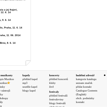
ia a jej frajeri,
 12. 6. 14
, 9. 6. 14
ls, Praha, 11. 6. 14
raha, 11. 06. 2014
Brno, 8. 6. 14
 muzikanty
kapely
koncerty
hudební adresář
opis Muzikus
přehled kapel
přehled koncertů
kategorie katalogu
uzikus
mp3
kluby
seznam značek
inky
soutěže kapel
živě
přidat kontakt
y nástrojů
blogy kapel
Catalogue Contents
festivaly
nky
(English)
přehled festivalů
kshopy
obch. podmínky
festivaloviny
ály
kontakt
blogy festivalů
ea
přidat festival