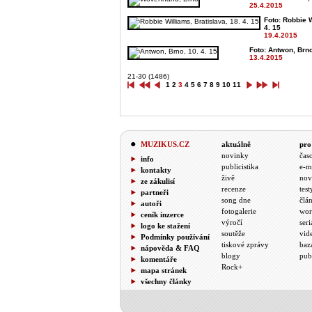
25.4.2015
Foto: Robbie W
4. 15
19.4.2015
Foto: Antwon, Brno
13.4.2015
21-30 (1486)
1
2
3
4
5
6
7
8
9
10
11
MUZIKUS.CZ
aktuálně
pro
novinky
čas
info
publicistika
e-m
kontakty
živě
nov
ze zákulisí
recenze
test
partneři
song dne
člá
autoři
fotogalerie
wor
ceník inzerce
výročí
seri
logo ke stažení
soutěže
vid
Podmínky používání
tiskové zprávy
baz
nápověda & FAQ
blogy
pub
komentáře
Rock+
mapa stránek
všechny články