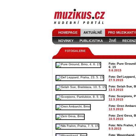
HOMEPAGE
AKTUÁLNĚ
PRO MUZIKANTY
NOVINKY
PUBLICISTIKA
ŽIVĚ
RECENZ
FOTOGALERIE
Foto: Pure Ground
6. 15
9.6.2015
Foto: Def Leppard,
27.5.2015
Foto: Selah Sue, B
13.5.2015
Foto: Scorpions, P
12.5.2015
Foto: Oren Ambarch
12.5.2015
Foto: Zeni Geva, B
10.5.2015
Foto: Nils Frahm, 
9.5.2015
Foto: Wovenhand, 