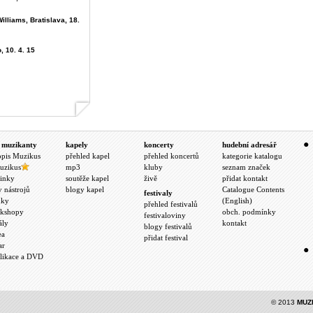
illiams, Bratislava, 18.
, 10. 4. 15
 muzikanty
kapely
koncerty
hudební adresář
opis Muzikus
přehled kapel
přehled koncertů
kategorie katalogu
uzikus
mp3
kluby
seznam značek
inky
soutěže kapel
živě
přidat kontakt
y nástrojů
blogy kapel
Catalogue Contents
festivaly
nky
(English)
přehled festivalů
kshopy
obch. podmínky
festivaloviny
ály
kontakt
blogy festivalů
ea
přidat festival
ar
likace a DVD
© 2013
MUZ