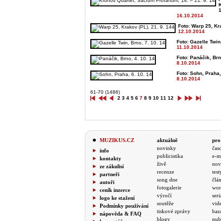
K
16.10.2014
Foto: Warp 25, Kra
12.10.2014
Foto: Gazelle Twin
11.10.2014
Foto: Panáčik, Brn
8.10.2014
Foto: Sohn, Praha,
8.10.2014
61-70 (1486)
2
3
4
5
6
7
8
9
10
11
12
MUZIKUS.CZ
aktuálně
pro
novinky
čas
info
publicistika
e-m
kontakty
živě
nov
ze zákulisí
recenze
test
partneři
song dne
člá
autoři
fotogalerie
wor
ceník inzerce
výročí
seri
logo ke stažení
soutěže
vid
Podmínky používání
tiskové zprávy
baz
nápověda & FAQ
blogy
pub