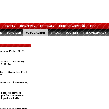
KAPELY
KONCERTY
FESTIVALY
HUDEBNÍ ADRESÁŘ
INFO
E
SONG DNE
FOTOGALERIE
VÝROČÍ
SOUTĚŽE
TISKOVÉ ZPRÁVY
rzebała, Praha, 29. 11.
alaces (10 let Ich My
12. 11. 14
lues + Swim Bird Fly +
 14
allas + Zrní, Bratislava,
Foto: Kieslowski
pokřtili album Mezi
lopatky v Paláci
Foto: Sacrum Profanum,