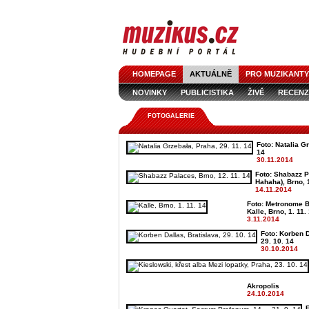
HOMEPAGE
AKTUÁLNĚ
PRO MUZIKANTY
NOVINKY
PUBLICISTIKA
ŽIVĚ
RECENZ
FOTOGALERIE
Foto: Natalia G
14
30.11.2014
Foto: Shabazz P
Hahaha), Brno, 
14.11.2014
Foto: Metronome B
Kalle, Brno, 1. 11.
3.11.2014
Foto: Korben D
29. 10. 14
30.10.2014
Akropolis
24.10.2014