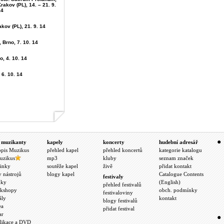
rakov (PL), 14. – 21. 9.
14
kov (PL), 21. 9. 14
, Brno, 7. 10. 14
o, 4. 10. 14
 6. 10. 14
 muzikanty
kapely
koncerty
hudební adresář
opis Muzikus
přehled kapel
přehled koncertů
kategorie katalogu
uzikus
mp3
kluby
seznam značek
inky
soutěže kapel
živě
přidat kontakt
y nástrojů
blogy kapel
Catalogue Contents
festivaly
nky
(English)
přehled festivalů
kshopy
obch. podmínky
festivaloviny
ály
kontakt
blogy festivalů
ea
přidat festival
ar
likace a DVD