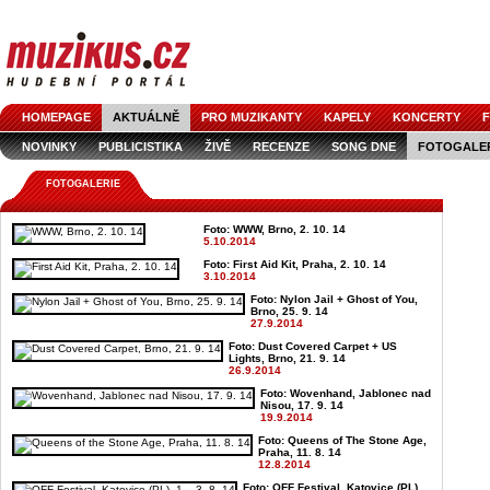
HOMEPAGE
AKTUÁLNĚ
PRO MUZIKANTY
KAPELY
KONCERTY
F
NOVINKY
PUBLICISTIKA
ŽIVĚ
RECENZE
SONG DNE
FOTOGALE
FOTOGALERIE
Foto: WWW, Brno, 2. 10. 14
5.10.2014
Foto: First Aid Kit, Praha, 2. 10. 14
3.10.2014
Foto: Nylon Jail + Ghost of You,
Brno, 25. 9. 14
27.9.2014
Foto: Dust Covered Carpet + US
Lights, Brno, 21. 9. 14
26.9.2014
Foto: Wovenhand, Jablonec nad
Nisou, 17. 9. 14
19.9.2014
Foto: Queens of The Stone Age,
Praha, 11. 8. 14
12.8.2014
Foto: OFF Festival, Katovice (PL),