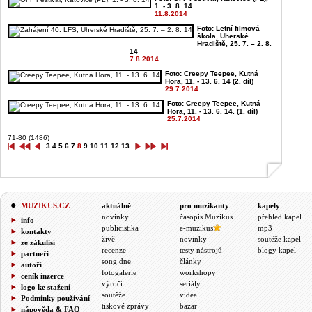
1. - 3. 8. 14
11.8.2014
Foto: Letní filmová
škola, Uherské
Hradiště, 25. 7. – 2. 8.
14
7.8.2014
Foto: Creepy Teepee, Kutná
Hora, 11. - 13. 6. 14 (2. díl)
29.7.2014
Foto: Creepy Teepee, Kutná
Hora, 11. - 13. 6. 14. (1. díl)
25.7.2014
71-80 (1486)
3
4
5
6
7
8
9
10
11
12
13
MUZIKUS.CZ
aktuálně
pro muzikanty
kapely
novinky
časopis Muzikus
přehled kapel
info
publicistika
e-muzikus
mp3
kontakty
živě
novinky
soutěže kapel
ze zákulisí
recenze
testy nástrojů
blogy kapel
partneři
song dne
články
autoři
fotogalerie
workshopy
ceník inzerce
výročí
seriály
logo ke stažení
soutěže
videa
Podmínky používání
tiskové zprávy
bazar
nápověda & FAQ