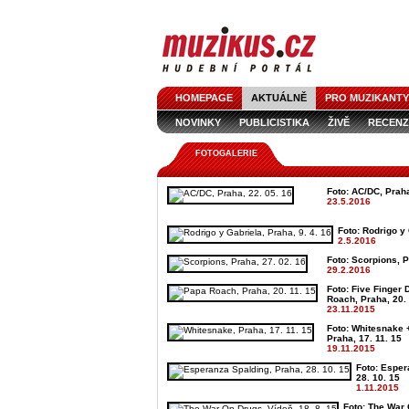
HOMEPAGE
AKTUÁLNĚ
PRO MUZIKANTY
NOVINKY
PUBLICISTIKA
ŽIVĚ
RECENZ
FOTOGALERIE
Foto: AC/DC, Praha
23.5.2016
Foto: Rodrigo y 
2.5.2016
Foto: Scorpions, P
29.2.2016
Foto: Five Finger
Roach, Praha, 20. 
23.11.2015
Foto: Whitesnake 
Praha, 17. 11. 15
19.11.2015
Foto: Esper
28. 10. 15
1.11.2015
Foto: The War 