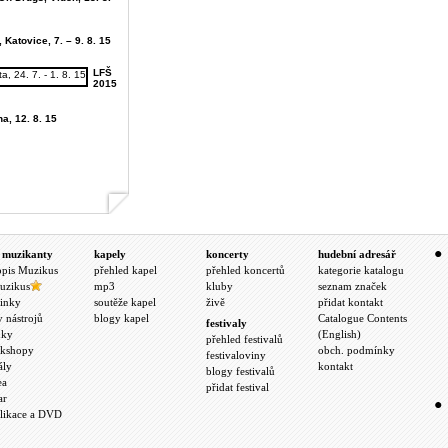
 Katovice, 7. – 9. 8. 15
LFŠ
2015
ha, 12. 8. 15
 muzikanty
kapely
koncerty
hudební adresář
opis Muzikus
přehled kapel
přehled koncertů
kategorie katalogu
uzikus
mp3
kluby
seznam značek
inky
soutěže kapel
živě
přidat kontakt
y nástrojů
blogy kapel
Catalogue Contents
festivaly
nky
(English)
přehled festivalů
kshopy
obch. podmínky
festivaloviny
ály
kontakt
blogy festivalů
ea
přidat festival
ar
likace a DVD