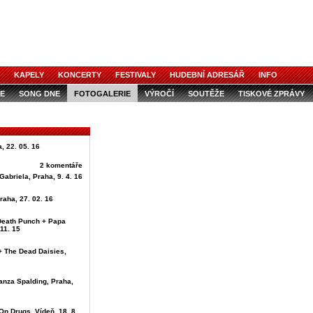
KAPELY
KONCERTY
FESTIVALY
HUDEBNÍ ADRESÁŘ
INFO
E
SONG DNE
FOTOGALERIE
VÝROČÍ
SOUTĚŽE
TISKOVÉ ZPRÁVY
, 22. 05. 16
2 komentáře
Gabriela, Praha, 9. 4. 16
raha, 27. 02. 16
 Death Punch + Papa
11. 15
+ The Dead Daisies,
anza Spalding, Praha,
On Drugs, Vídeň, 18. 8.