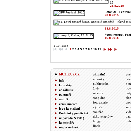
15
25.8.2015
Foto: OFF Festival,
20.8.2015
18.8.2015
Foto: Interpol, Pra
16.8.2015
1-10 (1486)
1
2
3
4
5
6
7
8
9
10
11
MUZIKUS.CZ
aktuálně
pro
novinky
čas
info
publicistika
e-m
kontakty
živě
nov
ze zákulisí
recenze
test
partneři
song dne
člá
autoři
fotogalerie
wor
ceník inzerce
výročí
seri
logo ke stažení
soutěže
vid
Podmínky používání
tiskové zprávy
baz
nápověda & FAQ
blogy
pub
komentáře
Rock+
mapa stránek