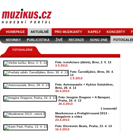
HOMEPAGE
AKTUÁLNĚ
PRO MUZIKANTY
KAPELY
KONCERTY
F
NOVINKY
PUBLICISTIKA
ŽIVĚ
RECENZE
SONG DNE
FOTOGALE
FOTOGALERIE
Foto: iconAclass (dälek), Brno, 2. 5. 13
3.5.2013
Foto: Čarodějáles, Brno, 30. 4.
13
1.5.2013
Foto: Astronautalis + Kyklos Galaktikos,
Brno, 28. 4. 13
30.4.2013
Foto: Imagine Dragons + A Banquet,
Praha, 24. 4. 13
26.4.2013
1 komentář
Musikmesse a Prolight+sound 2013 -
fotogalerie a videa
23.4.2013
Foto: Electronic Beats, Praha, 13. 4. 13
16.4.2013