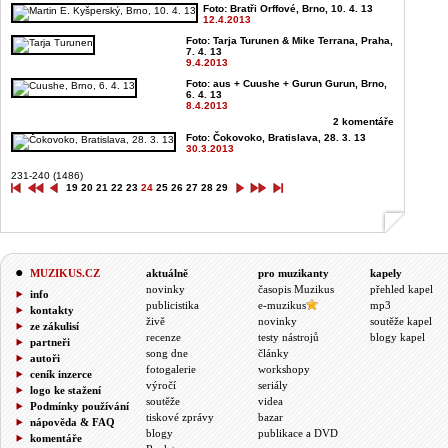
Foto: Bratři Orffové, Brno, 10. 4. 13
12.4.2013
Foto: Tarja Turunen & Mike Terrana, Praha,
7. 4. 13
9.4.2013
Foto: aus + Cuushe + Gurun Gurun, Brno,
6. 4. 13
8.4.2013
2 komentáře
Foto: Čokovoko, Bratislava, 28. 3. 13
30.3.2013
231-240 (1486)
19
20
21
22
23
24
25
26
27
28
29
MUZIKUS.CZ
aktuálně
pro muzikanty
kapely
novinky
časopis Muzikus
přehled kapel
info
publicistika
e-muzikus
mp3
kontakty
živě
novinky
soutěže kapel
ze zákulisí
recenze
testy nástrojů
blogy kapel
partneři
song dne
články
autoři
fotogalerie
workshopy
ceník inzerce
výročí
seriály
logo ke stažení
soutěže
videa
Podmínky používání
tiskové zprávy
bazar
nápověda & FAQ
blogy
publikace a DVD
komentáře