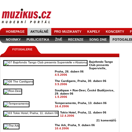
HOMEPAGE
AKTUÁLNĚ
PRO MUZIKANTY
KAPELY
KONCERTY
F
NOVINKY
PUBLICISTIKA
ŽIVĚ
RECENZE
SONG DNE
FOTOGALE
FOTOGALERIE
Bajofondo Tango
Club presents
Supervielle,
Praha, 26. duben 06
4.5.2006
The Cardigans, Praha, 30. duben 06
3.5.2006
Southpaw + Roe-Deer, České Budějovice,
29. duben 06
1.5.2006
Temperamento, Praha, 13. duben 06
16.4.2006
Tokio Hotel, Praha, 11. duben 06
12.4.2006
21 komentářů
The Ark, Praha, 9. duben 06
10.4.2006