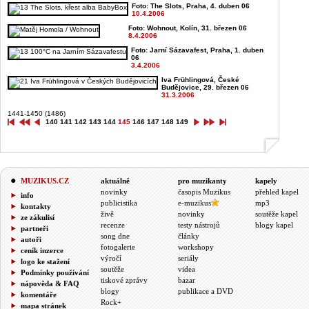
Foto: The Slots, Praha, 4. duben 06
10.4.2006
Foto: Wohnout, Kolín, 31. březen 06
8.4.2006
Foto: Jarní Sázavafest, Praha, 1. duben
06
3.4.2006
Iva Frühlingová, České
Budějovice, 29. březen 06
31.3.2006
1441-1450 (1486)
140
141
142
143
144
145
146
147
148
149
MUZIKUS.CZ
aktuálně
pro muzikanty
kapely
novinky
časopis Muzikus
přehled kapel
info
publicistika
e-muzikus
mp3
kontakty
živě
novinky
soutěže kapel
ze zákulisí
recenze
testy nástrojů
blogy kapel
partneři
song dne
články
autoři
fotogalerie
workshopy
ceník inzerce
výročí
seriály
logo ke stažení
soutěže
videa
Podmínky používání
tiskové zprávy
bazar
nápověda & FAQ
blogy
publikace a DVD
komentáře
Rock+
mapa stránek