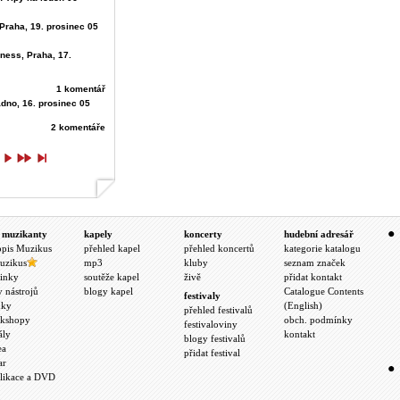
, Praha, 19. prosinec 05
ness, Praha, 17.
1 komentář
adno, 16. prosinec 05
2 komentáře
 muzikanty
kapely
koncerty
hudební adresář
opis Muzikus
přehled kapel
přehled koncertů
kategorie katalogu
uzikus
mp3
kluby
seznam značek
inky
soutěže kapel
živě
přidat kontakt
y nástrojů
blogy kapel
Catalogue Contents
festivaly
nky
(English)
přehled festivalů
kshopy
obch. podmínky
festivaloviny
ály
kontakt
blogy festivalů
ea
přidat festival
ar
likace a DVD