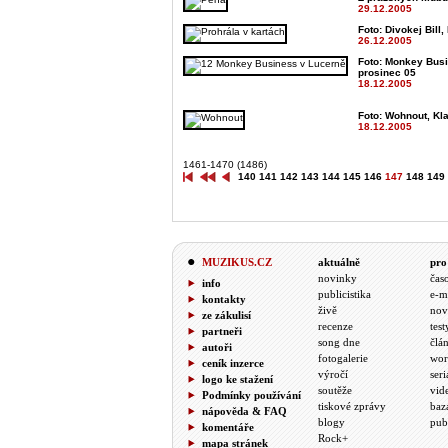
29.12.2005
Foto: Divokej Bill
26.12.2005
Foto: Monkey Busi
prosinec 05
18.12.2005
Foto: Wohnout, Kl
18.12.2005
1461-1470 (1486)
140
141
142
143
144
145
146
147
148
149
MUZIKUS.CZ
aktuálně
pro
novinky
čas
info
publicistika
e-m
kontakty
živě
nov
ze zákulisí
recenze
test
partneři
song dne
člá
autoři
fotogalerie
wor
ceník inzerce
výročí
seri
logo ke stažení
soutěže
vid
Podmínky používání
tiskové zprávy
baz
nápověda & FAQ
blogy
pub
komentáře
Rock+
mapa stránek