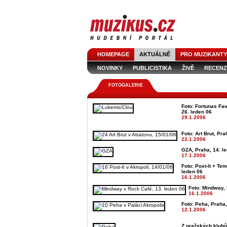
HOMEPAGE
AKTUÁLNĚ
PRO MUZIKANTY
NOVINKY
PUBLICISTIKA
ŽIVĚ
RECENZ
FOTOGALERIE
Foto: Fortunas Fav
26. leden 06
29.1.2006
Foto: Art Brut, Pra
22.1.2006
GZA, Praha, 14. l
17.1.2006
Foto: Post-It + Te
leden 06
16.1.2006
Foto: Mindway, 
16.1.2006
Foto: Peha, Praha,
12.1.2006
Z pražských klubů