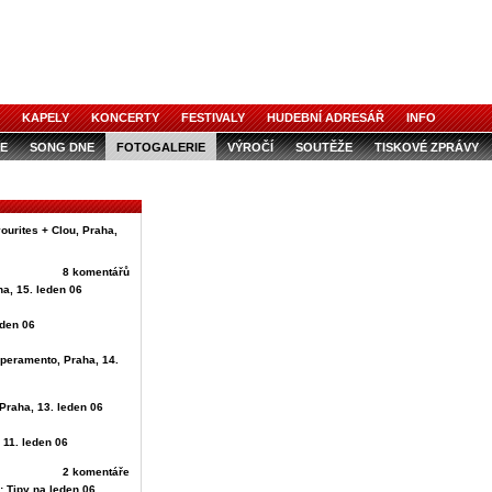
KAPELY
KONCERTY
FESTIVALY
HUDEBNÍ ADRESÁŘ
INFO
E
SONG DNE
FOTOGALERIE
VÝROČÍ
SOUTĚŽE
TISKOVÉ ZPRÁVY
ourites + Clou, Praha,
8 komentářů
ha, 15. leden 06
eden 06
mperamento, Praha, 14.
Praha, 13. leden 06
 11. leden 06
2 komentáře
: Tipy na leden 06