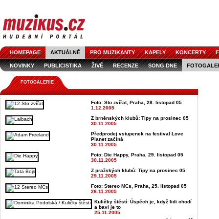
HOMEPAGE
AKTUÁLNĚ
PRO MUZIKANTY
KAPELY
KONCERTY
F
NOVINKY
PUBLICISTIKA
ŽIVĚ
RECENZE
SONG DNE
FOTOGALE
FOTOGALERIE
Foto: Sto zvířat, Praha, 28. listopad 05
1.12.2005
Z brněnských klubů: Tipy na prosinec 05
30.11.2005
Předprodej vstupenek na festival Love
Planet začíná
30.11.2005
Foto: Die Happy, Praha, 29. listopad 05
30.11.2005
Z pražských klubů: Tipy na prosinec 05
29.11.2005
Foto: Stereo MCs, Praha, 25. listopad 05
26.11.2005
Kuličky štěstí: Úspěch je, když lidi chodí
a baví je to
25.11.2005