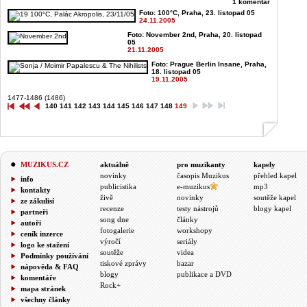
1 komentář
Foto: 100°C, Praha, 23. listopad 05
24.11.2005
Foto: November 2nd, Praha, 20. listopad
05
21.11.2005
Foto: Prague Berlin Insane, Praha,
18. listopad 05
19.11.2005
1477-1486 (1486)
140
141
142
143
144
145
146
147
148
149
MUZIKUS.CZ
aktuálně
pro muzikanty
kapely
novinky
časopis Muzikus
přehled kapel
info
publicistika
e-muzikus
mp3
kontakty
živě
novinky
soutěže kapel
ze zákulisí
recenze
testy nástrojů
blogy kapel
partneři
song dne
články
autoři
fotogalerie
workshopy
ceník inzerce
výročí
seriály
logo ke stažení
soutěže
videa
Podmínky používání
tiskové zprávy
bazar
nápověda & FAQ
blogy
publikace a DVD
komentáře
Rock+
mapa stránek
všechny články